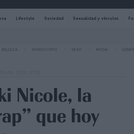
eza
Lifestyle
Sociedad
Sexualidad y vínculos
Fo
BELLEZA
HORÓSCOPO
SEXO
MODA
GÉNE
25-08-2020 20:30
i Nicole, la
trap” que hoy