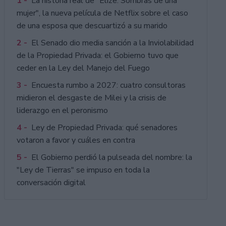
1 -
La historia real de "Elize: Sombras de una
mujer", la nueva película de Netflix sobre el caso
de una esposa que descuartizó a su marido
2 -
El Senado dio media sanción a la Inviolabilidad
de la Propiedad Privada: el Gobierno tuvo que
ceder en la Ley del Manejo del Fuego
3 -
Encuesta rumbo a 2027: cuatro consultoras
midieron el desgaste de Milei y la crisis de
liderazgo en el peronismo
4 -
Ley de Propiedad Privada: qué senadores
votaron a favor y cuáles en contra
5 -
El Gobierno perdió la pulseada del nombre: la
"Ley de Tierras" se impuso en toda la
conversación digital