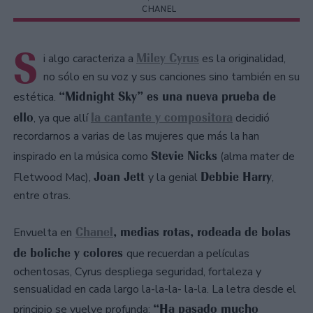
CHANEL
S
Miley Cyrus
i algo caracteriza a
es la originalidad,
no sólo en su voz y sus canciones sino también en su
“Midnight Sky” es una nueva prueba de
estética.
ello
la cantante y compositora
, ya que allí
decidió
recordarnos a varias de las mujeres que más la han
Stevie Nicks
inspirado en la música como
(alma mater de
Joan Jett
Debbie Harry
Fletwood Mac),
y la genial
,
entre otras.
Chanel
, medias rotas, rodeada de bolas
Envuelta en
de boliche y colores
que recuerdan a películas
ochentosas, Cyrus despliega seguridad, fortaleza y
sensualidad en cada largo la-la-la- la-la. La letra desde el
“Ha pasado mucho
principio se vuelve profunda: