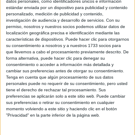
datos personales, como identificadores únicos e información
ALEX PANDEV: UN
estándar enviada por un dispositivo para publicidad y contenido
REFUGIO CREATIVO
personalizado, medición de publicidad y contenido,
EN PERMANENTE
investigación de audiencia y desarrollo de servicios.
Con su
TRANSFORMACIÓN
permiso, nosotros y nuestros socios podemos utilizar datos de
localización geográfica precisa e identificación mediante las
ALEJANDRA
características de dispositivos. Puede hacer clic para otorgarnos
NAUGHTON,
su consentimiento a nosotros y a nuestros 1733 socios para
ECONOMISTA Y
AUTORA: “NADIE
que llevemos a cabo el procesamiento previamente descrito. De
ROMPE SOLA EL
forma alternativa, puede hacer clic para denegar su
TECHO DE CRISTAL”
consentimiento o acceder a información más detallada y
cambiar sus preferencias antes de otorgar su consentimiento.
Tenga en cuenta que algún procesamiento de sus datos
personales puede no requerir de su consentimiento, pero usted
También se cumple un año de su divorcio con el actor
tiene el derecho de rechazar tal procesamiento. Sus
preferencias se aplicarán solo a este sitio web. Puede cambiar
Liam Hemsworth
más
, con quien había sido su novio por
sus preferencias o retirar su consentimiento en cualquier
de 10 años
solo
(una ruptura escandalosa en el medio) y
momento volviendo a este sitio y haciendo clic en el botón
"Privacidad" en la parte inferior de la página web.
duraron ocho meses casados
. Cuando se habían
separado, salieron fotos de Cyrus besándose con la
Kaitlynn Carter
bloguera
, con quien salió poco tiempo