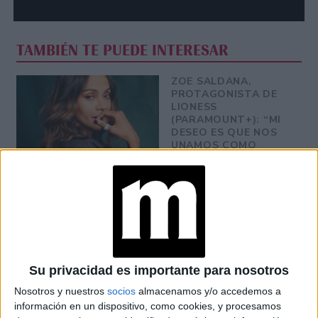
TAMBIÉN TE PUEDE INTERESAR
ZOE SALDANA,
PROTAGONISTA DE
LIONESS
(PARAMOUNT+): “MI
DESEO ES QUE NOS
UNAMOS COMO
COMUNIDADES
LATINAS”
CONOCÉ A ESTAS
CINCO MUJERES
LATINAS QUE
TRANSFORMAN LA
MODA DE LA
REGIÓN
Su privacidad es importante para nosotros
Nosotros y nuestros
socios
almacenamos y/o accedemos a
LA CASA DE LA
información en un dispositivo, como cookies, y procesamos
ARTISTA PARISINA