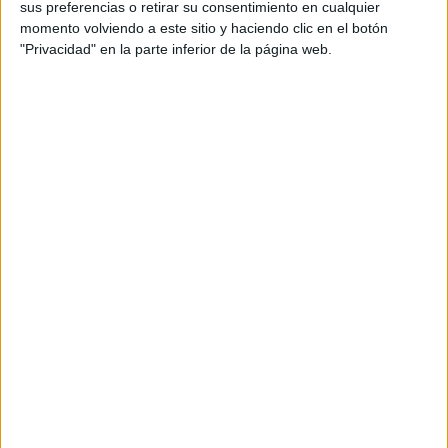
sus preferencias o retirar su consentimiento en cualquier
momento volviendo a este sitio y haciendo clic en el botón
"Privacidad" en la parte inferior de la página web.
Accedé a los beneficios para suscriptores
Contenidos exclusivos
Sorteos
Descuentos en publicaciones
Participación en los eventos organizados por
Editorial Perfil.
Suscribite ahora
COMPARTÍ ESTA NOTA
EN ESTA NOTA