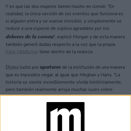
Y es que las dos mujeres tienen mucho en común:
"En
realidad, la única versión de los eventos que funciona es
si alguien entra y se vuelve invisible, y simplemente se
reduce a una especie de súplica agradable por los
deberes de la corona
"
, explicó Morgan y de esta manera
también generó dudas respecto a la voz que la propia
Kate Middleton
tiene dentro de la realeza.
Diana
apartarse
luchó por
de la institución de una manera
que es imposible negar, al igual que Meghan y Harry.
"La
historia se siente increíblemente vívida históricamente,
pero también realmente arroja muchas luces sobre
dónde estamos ahora "
, finalizó el creativo de la serie que
el próximo 15 de noviembre
se estrena
.
at Redacción Marie Claire