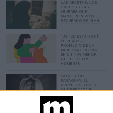
LAS RECETAS, LOS
DIBUJOS Y LAS
MUJERES QUE
MANTIENEN VIVO EL
RECUERDO DE IRÁN
"USTED ESTÁ AQUÍ":
EL INGRESO
PROMEDIO DE LA
MUJER ARGENTINA
EN UN 44% MENOR
QUE EL DE LOS
HOMBRES
YATAITY DEL
PARAGUAY: EL
PROYECTO TEXTIL
QUE RESCATA EL
RITO DEL ANGELITO
Y LA MEMORIA
COLECTIVA