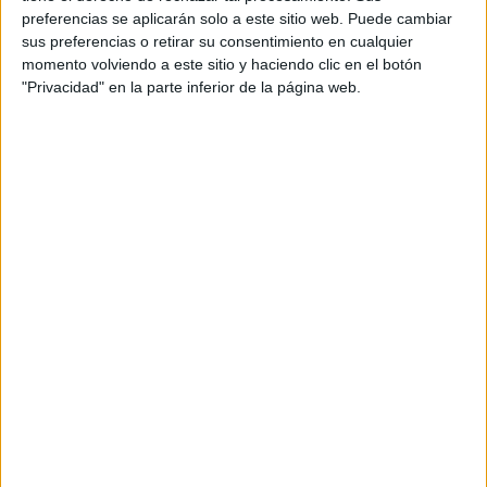
preferencias se aplicarán solo a este sitio web. Puede cambiar
sus preferencias o retirar su consentimiento en cualquier
momento volviendo a este sitio y haciendo clic en el botón
"Privacidad" en la parte inferior de la página web.
Accedé a los beneficios para suscriptores
Contenidos exclusivos
Sorteos
Descuentos en publicaciones
Participación en los eventos organizados por
Editorial Perfil.
Suscribite ahora
COMPARTÍ ESTA NOTA
EN ESTA NOTA