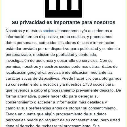
FAKE NEWS E
INTELIGENCIA
ARTIFICIAL: POR
QUÉ YA NO
Su privacidad es importante para nosotros
SABEMOS QUÉ ES
REAL EN REDES
Nosotros y nuestros
socios
almacenamos y/o accedemos a
información en un dispositivo, como cookies, y procesamos
datos personales, como identificadores únicos e información
estándar enviada por un dispositivo para publicidad y contenido
personalizado, medición de publicidad y contenido,
investigación de audiencia y desarrollo de servicios.
Con su
permiso, nosotros y nuestros socios podemos utilizar datos de
Fuente:
Marie Claire UK
localización geográfica precisa e identificación mediante las
características de dispositivos. Puede hacer clic para otorgarnos
at Redacción Marie Claire
su consentimiento a nosotros y a nuestros 1733 socios para
que llevemos a cabo el procesamiento previamente descrito. De
GALERÍA DE IMÁGENES
forma alternativa, puede hacer clic para denegar su
consentimiento o acceder a información más detallada y
cambiar sus preferencias antes de otorgar su consentimiento.
Tenga en cuenta que algún procesamiento de sus datos
personales puede no requerir de su consentimiento, pero usted
tiene el derecho de rechazar tal procesamiento. Sus