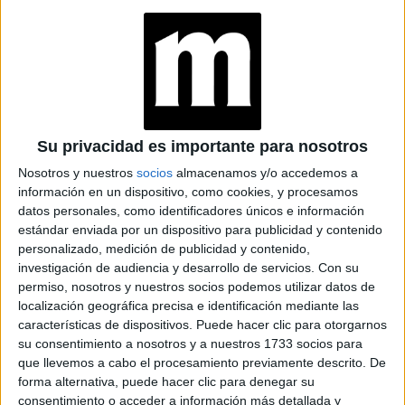
AIRES
INÉS EFRON: DE XXY
Y DIVISIÓN PALERMO
A SU REENCUENTRO
CON RICARDO
DARÍN EN NETFLIX
Su privacidad es importante para nosotros
Nosotros y nuestros
socios
almacenamos y/o accedemos a
información en un dispositivo, como cookies, y procesamos
datos personales, como identificadores únicos e información
en el
Lo más importante de la temporada se centra
estándar enviada por un dispositivo para publicidad y contenido
romance de Carlos con una joven Lady Diana
personalizado, medición de publicidad y contenido,
Spence
r, que interpreta la actriz
Emma Corrin
, proporciona
investigación de audiencia y desarrollo de servicios.
Con su
permiso, nosotros y nuestros socios podemos utilizar datos de
un muy necesario cuento de hadas para unir al pueblo
localización geográfica precisa e identificación mediante las
británico, a puertas cerradas, la familia real se está
características de dispositivos. Puede hacer clic para otorgarnos
dividiendo cada vez más.
su consentimiento a nosotros y a nuestros 1733 socios para
que llevemos a cabo el procesamiento previamente descrito. De
at Redacción Marie Claire
forma alternativa, puede hacer clic para denegar su
consentimiento o acceder a información más detallada y