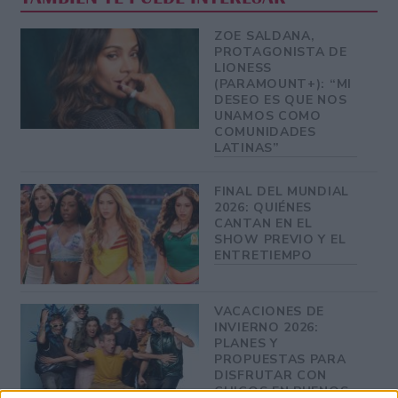
ZOE SALDANA,
PROTAGONISTA DE
LIONESS
(PARAMOUNT+): “MI
DESEO ES QUE NOS
UNAMOS COMO
COMUNIDADES
LATINAS”
FINAL DEL MUNDIAL
2026: QUIÉNES
CANTAN EN EL
SHOW PREVIO Y EL
ENTRETIEMPO
VACACIONES DE
INVIERNO 2026:
PLANES Y
PROPUESTAS PARA
DISFRUTAR CON
CHICOS EN BUENOS