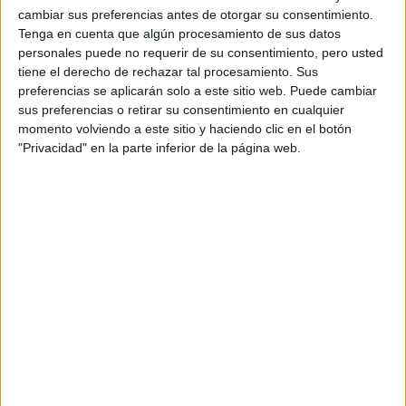
GALERÍA DE IMÁGENES
cambiar sus preferencias antes de otorgar su consentimiento.
Tenga en cuenta que algún procesamiento de sus datos
personales puede no requerir de su consentimiento, pero usted
tiene el derecho de rechazar tal procesamiento. Sus
preferencias se aplicarán solo a este sitio web. Puede cambiar
sus preferencias o retirar su consentimiento en cualquier
momento volviendo a este sitio y haciendo clic en el botón
"Privacidad" en la parte inferior de la página web.
Accedé a los beneficios para suscriptores
Contenidos exclusivos
Sorteos
Descuentos en publicaciones
Participación en los eventos organizados por
Editorial Perfil.
Suscribite ahora