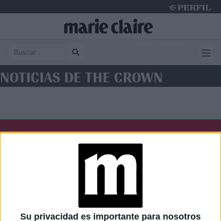
Thursday 6 de August de 2026
NOTICIAS DE THE CROWN
Diario Perfil
Caras
Noticias
Fortuna
Hombre
Weekend
Parabrisas
Supercampo
Su privacidad es importante para nosotros