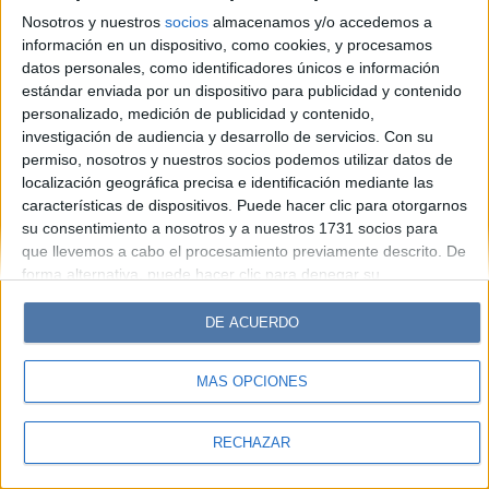
Look
Luz
Mía
Lunateen
Break
BATimes
Nosotros y nuestros
socios
almacenamos y/o accedemos a
información en un dispositivo, como cookies, y procesamos
© Perfil.com 2006-2019 - Todos los derechos reservados
datos personales, como identificadores únicos e información
Registro de Propiedad Intelectual: Nro. 5346433
estándar enviada por un dispositivo para publicidad y contenido
personalizado, medición de publicidad y contenido,
investigación de audiencia y desarrollo de servicios.
Con su
permiso, nosotros y nuestros socios podemos utilizar datos de
localización geográfica precisa e identificación mediante las
características de dispositivos. Puede hacer clic para otorgarnos
su consentimiento a nosotros y a nuestros 1731 socios para
que llevemos a cabo el procesamiento previamente descrito. De
forma alternativa, puede hacer clic para denegar su
consentimiento o acceder a información más detallada y
cambiar sus preferencias antes de otorgar su consentimiento.
DE ACUERDO
Tenga en cuenta que algún procesamiento de sus datos
personales puede no requerir de su consentimiento, pero usted
MÁS OPCIONES
tiene el derecho de rechazar tal procesamiento. Sus
preferencias se aplicarán solo a este sitio web. Puede cambiar
sus preferencias o retirar su consentimiento en cualquier
RECHAZAR
momento volviendo a este sitio y haciendo clic en el botón
"Privacidad" en la parte inferior de la página web.