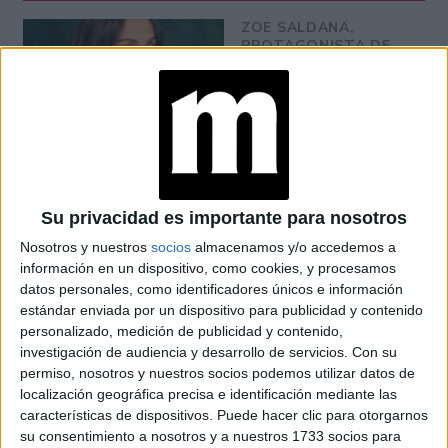
ZOE SALDANA,
PROTAGONISTA DE
LIONESS
(PARAMOUNT+): “MI
DESEO ES QUE NOS
UNAMOS COMO
COMUNIDADES
LATINAS”
CONOCÉ A ESTAS
Su privacidad es importante para nosotros
CINCO MUJERES
LATINAS QUE
Nosotros y nuestros
socios
almacenamos y/o accedemos a
TRANSFORMAN LA
información en un dispositivo, como cookies, y procesamos
MODA DE LA
datos personales, como identificadores únicos e información
REGIÓN
estándar enviada por un dispositivo para publicidad y contenido
personalizado, medición de publicidad y contenido,
LA CASA DE LA
investigación de audiencia y desarrollo de servicios.
Con su
ARTISTA PARISINA
permiso, nosotros y nuestros socios podemos utilizar datos de
ALEX PANDEV: UN
localización geográfica precisa e identificación mediante las
REFUGIO CREATIVO
EN PERMANENTE
características de dispositivos. Puede hacer clic para otorgarnos
TRANSFORMACIÓN
su consentimiento a nosotros y a nuestros 1733 socios para