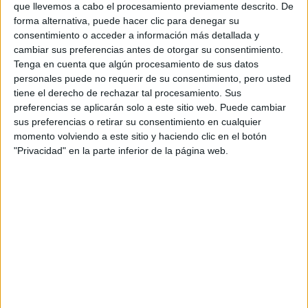
que llevemos a cabo el procesamiento previamente descrito. De
forma alternativa, puede hacer clic para denegar su
ALEJANDRA
NAUGHTON,
consentimiento o acceder a información más detallada y
ECONOMISTA Y
cambiar sus preferencias antes de otorgar su consentimiento.
AUTORA: “NADIE
Tenga en cuenta que algún procesamiento de sus datos
ROMPE SOLA EL
personales puede no requerir de su consentimiento, pero usted
TECHO DE CRISTAL”
tiene el derecho de rechazar tal procesamiento. Sus
preferencias se aplicarán solo a este sitio web. Puede cambiar
sus preferencias o retirar su consentimiento en cualquier
momento volviendo a este sitio y haciendo clic en el botón
"Privacidad" en la parte inferior de la página web.
MODA SUSTENTABLE: LOOKS PARA
ENFRENTAR EL FRÍO CON ÉTICA Y
CONCIENCIA AMBIENTAL