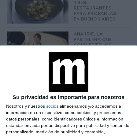
TRES
RESTAURANTES
PARA PROBARLAS
EN BUENOS AIRES
ANA IRIE, LA
PASTELERA QUE
CONVIERTE LOS
RECUERDOS EN
POSTRES
INOLVIDABLES:
“CUANDO ALGO ES
TENDENCIA, HAY
QUE DARLE UNA
MIRADA PROPIA”
Su privacidad es importante para nosotros
LES FRUITS: LA
HISTORIA DE LOS
Nosotros y nuestros
socios
almacenamos y/o accedemos a
POSTRES VIRALES
información en un dispositivo, como cookies, y procesamos
FRANCESES DE
datos personales, como identificadores únicos e información
JOAQUÍN PANTUSO
estándar enviada por un dispositivo para publicidad y contenido
QUE
CONQUISTARON
personalizado, medición de publicidad y contenido,