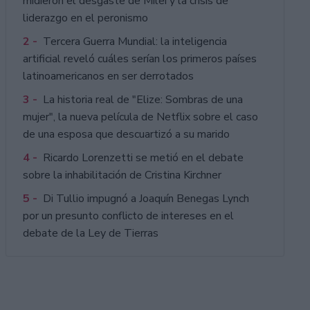
midieron el desgaste de Milei y la crisis de
liderazgo en el peronismo
2 -
Tercera Guerra Mundial: la inteligencia
artificial reveló cuáles serían los primeros países
latinoamericanos en ser derrotados
3 -
La historia real de "Elize: Sombras de una
mujer", la nueva película de Netflix sobre el caso
de una esposa que descuartizó a su marido
4 -
Ricardo Lorenzetti se metió en el debate
sobre la inhabilitación de Cristina Kirchner
5 -
Di Tullio impugnó a Joaquín Benegas Lynch
por un presunto conflicto de intereses en el
debate de la Ley de Tierras