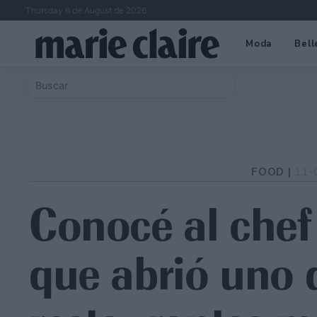
Thursday 6 de August de 2026
Moda
Bell
FOOD |
11-
Conocé al chef
que abrió uno 