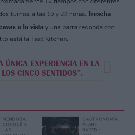
roximadamente 14 tiempos con diferentes
Trescha
os turnos, a las 19 y 22 horas.
avas a la vista
y una barra redonda con
lto está la Test Kitchen.
 LOS CINCO SENTIDOS”.
MENDOZA:
GASTRONOMÍA
CONOCÉ A
PLANT
LAS
BASED :