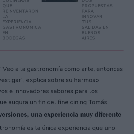
COCINERAS
DOS
QUE
PROPUESTAS
REINVENTARON
PARA
LA
INNOVAR
EXPERIENCIA
TUS
GASTRONÓMICA
SALIDAS EN
EN
BUENOS
BODEGAS
AIRES
. “Veo a la gastronomía como arte, entonces
vestigar”, explica sobre su hermoso
evos e innovadores sabores para los
e augura un fin del fine dining Tomás
versiones, una experiencia muy diferente
stronomía es la única experiencia que uno