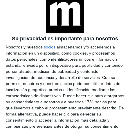
Su privacidad es importante para nosotros
ROSALÍA CONFIRMÓ SU PRESENCIA EN EL EVENTO DE LA MÚSICA
Nosotros y nuestros
socios
almacenamos y/o accedemos a
LATINA
información en un dispositivo, como cookies, y procesamos
datos personales, como identificadores únicos e información
Otros pesos pesados de la noche serán Andrea Bocelli,
estándar enviada por un dispositivo para publicidad y contenido
David Guetta junto a Ozuna, Maluma, Pablo Alborán,
personalizado, medición de publicidad y contenido,
investigación de audiencia y desarrollo de servicios.
Con su
Juanes, María Becerra, Bizarrap, Alejandro Sanz, Camilo,
permiso, nosotros y nuestros socios podemos utilizar datos de
Rauw Alejandro (ex de Rosalía) y Feid.
localización geográfica precisa e identificación mediante las
características de dispositivos. Puede hacer clic para otorgarnos
Invitados confirmados (y
su consentimiento a nosotros y a nuestros 1731 socios para
que llevemos a cabo el procesamiento previamente descrito. De
esperados) a los Latin
forma alternativa, puede hacer clic para denegar su
Grammy 2023
consentimiento o acceder a información más detallada y
cambiar sus preferencias antes de otorgar su consentimiento.