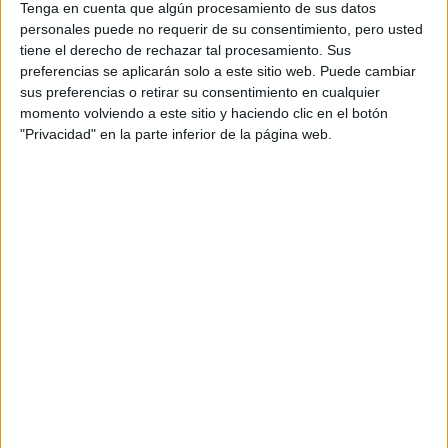
Tenga en cuenta que algún procesamiento de sus datos
TAMBIÉN TE PUEDE INTERESAR
personales puede no requerir de su consentimiento, pero usted
tiene el derecho de rechazar tal procesamiento. Sus
COMO ROSALÍA: TE
preferencias se aplicarán solo a este sitio web. Puede cambiar
ENSEÑAMOS CÓMO
sus preferencias o retirar su consentimiento en cualquier
CONSEGUIR SUS
momento volviendo a este sitio y haciendo clic en el botón
LABIOS Y2K CON
"Privacidad" en la parte inferior de la página web.
CONTORNO Y
GLOSS
RYAN GOSLING VA
POR SU PRIMER
GRAMMY, GRACIAS A
"BARBIE, LA
PELÍCULA"
EFECTO WET
EXTREMO: LA
TENDENCIA DE PELO
A LA QUE SE SUMAN
DIANE KRUGER,
ROSALÍA Y KIM