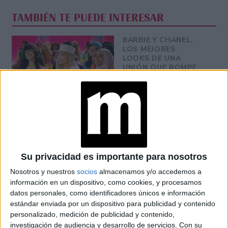
TAMBIÉN TE PUEDE INTERESAR
BARBIE Y CHANEL,
LOS MEJORES
LOOKS DE UNA
UNIÓN QUE ROMPE
RÉCORDS
GRETA GERWIG, LA
DIRECTORA INDIE
QUE CREÓ UN
NUEVO MUNDO DE
BARBIE
Su privacidad es importante para nosotros
Nosotros y nuestros
socios
almacenamos y/o accedemos a
DESCUBRIENDO EL
información en un dispositivo, como cookies, y procesamos
ESTILO ÚNICO DE
datos personales, como identificadores únicos e información
EVA MENDES, LA
estándar enviada por un dispositivo para publicidad y contenido
ESPOSA DE RYAN
GOSLING QUE ES
personalizado, medición de publicidad y contenido,
UNA PIN UP GIRL
investigación de audiencia y desarrollo de servicios.
Con su