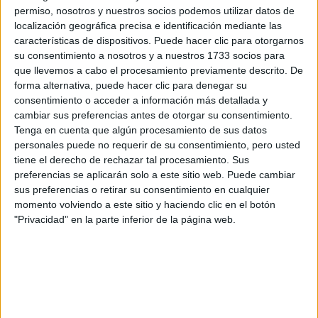
permiso, nosotros y nuestros socios podemos utilizar datos de
localización geográfica precisa e identificación mediante las
ALFOMBRA ROSA: EL
ESPECTACULAR
características de dispositivos. Puede hacer clic para otorgarnos
ESTRENO MUNDIAL
su consentimiento a nosotros y a nuestros 1733 socios para
DE BARBIE Y LOS
que llevemos a cabo el procesamiento previamente descrito. De
LOOK DE LOS
forma alternativa, puede hacer clic para denegar su
FAMOSOS
consentimiento o acceder a información más detallada y
cambiar sus preferencias antes de otorgar su consentimiento.
Tenga en cuenta que algún procesamiento de sus datos
personales puede no requerir de su consentimiento, pero usted
tiene el derecho de rechazar tal procesamiento. Sus
preferencias se aplicarán solo a este sitio web. Puede cambiar
Ryan Gosling, un artista
sus preferencias o retirar su consentimiento en cualquier
momento volviendo a este sitio y haciendo clic en el botón
multifacético
"Privacidad" en la parte inferior de la página web.
Esta es la primera nominación de Ryan Gosling a un
Grammy y no sorprende a nadie, ya que el intérprete tiene
gran experiencia en la música, desde sus comienzos en la
infancia como integrane del Club de Mickey Mouse. En ese
show, donde compartió pantalla con Christina Aguilera y