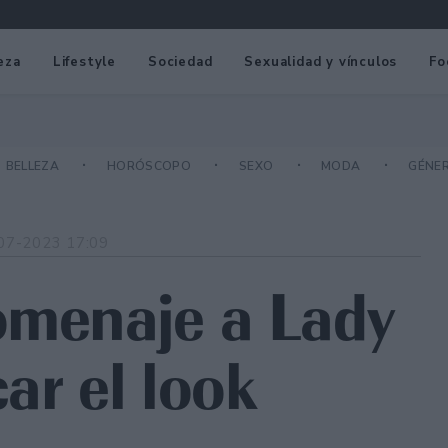
eza
Lifestyle
Sociedad
Sexualidad y vínculos
Fo
BELLEZA
HORÓSCOPO
SEXO
MODA
GÉNE
07-2023 17:09
omenaje a Lady
ar el look