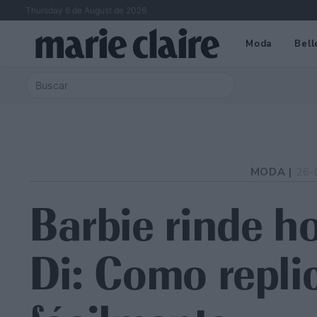
Thursday 6 de August de 2026
Moda
Bell
MODA |
26-
Barbie rinde h
Di: Como replic