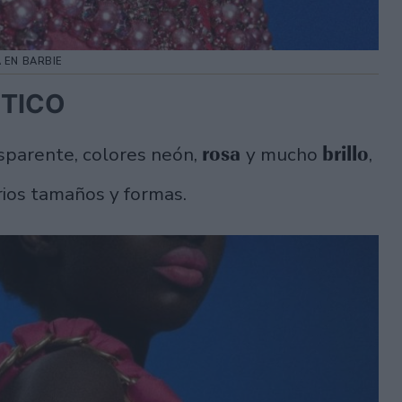
 EN BARBIE
STICO
rosa
brillo
nsparente, colores neón,
y mucho
,
arios tamaños y formas.