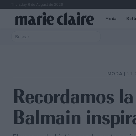
Thursday 6 de August de 2026
Moda
Bell
MODA |
21-
Recordamos la 
Balmain inspir