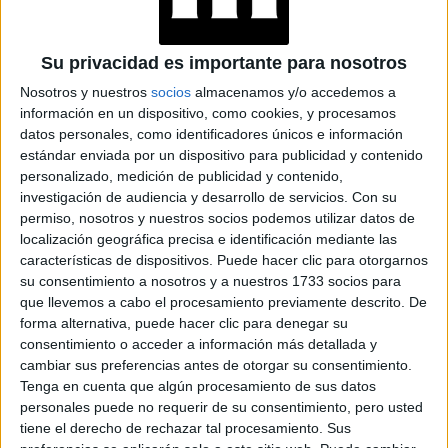
BELLEZA
20-01-2026 09:53
5 peinados fáciles para los días
calurosos de verano inspirados en
Su privacidad es importante para nosotros
celebridades
Nosotros y nuestros
socios
almacenamos y/o accedemos a
información en un dispositivo, como cookies, y procesamos
Combati el calor con un peinado descontracturado y chic
datos personales, como identificadores únicos e información
que levanta cualquier look.
estándar enviada por un dispositivo para publicidad y contenido
personalizado, medición de publicidad y contenido,
investigación de audiencia y desarrollo de servicios.
Con su
permiso, nosotros y nuestros socios podemos utilizar datos de
localización geográfica precisa e identificación mediante las
características de dispositivos. Puede hacer clic para otorgarnos
su consentimiento a nosotros y a nuestros 1733 socios para
que llevemos a cabo el procesamiento previamente descrito. De
forma alternativa, puede hacer clic para denegar su
consentimiento o acceder a información más detallada y
cambiar sus preferencias antes de otorgar su consentimiento.
Tenga en cuenta que algún procesamiento de sus datos
personales puede no requerir de su consentimiento, pero usted
tiene el derecho de rechazar tal procesamiento. Sus