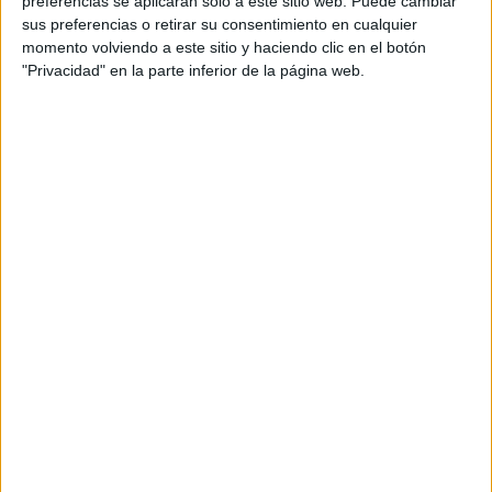
preferencias se aplicarán solo a este sitio web. Puede cambiar
sus preferencias o retirar su consentimiento en cualquier
momento volviendo a este sitio y haciendo clic en el botón
"Privacidad" en la parte inferior de la página web.
ENTREVISTA
17-11-2024 08:00
Thomas Du Pré de Saint Maur de
Chanel: "Lo clásico no se opone a la
modernidad”
Thomas Du Pre de Saint Maur es Jefe de Recursos
Creativos Global para Fragancia y Belleza de Chanel.
Margot Robbie es la nueva inspiración del perfume N5 y
hablamos de ella y lo qué representa para la maison y la
mujer actual.