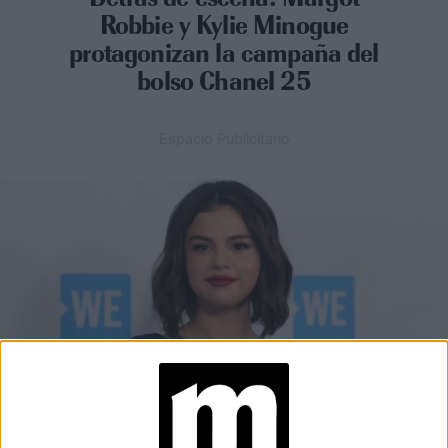
Robbie y Kylie Minogue
protagonizan la campaña del
bolso Chanel 25
Espacio Publicitario