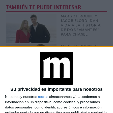
TAMBIÉN TE PUEDE INTERESAR
MARGOT ROBBIE Y
JACOB ELORDI DAN
VIDA A LA HISTORIA
DE DOS "AMANTES"
PARA CHANEL
MARGOT ROBBIE SE
CONVIERTE EN LA
NUEVA MUSA DEL
ICÓNICO CHANEL
N°5
EN DETALLE: UNA
VISITA ESPECIAL
PARA CONOCER LA
Su privacidad es importante para nosotros
ÚLTIMA COLECCIÓN
DE HAUTE COUTURE
Nosotros y nuestros
socios
almacenamos y/o accedemos a
DE CHANEL EN NEW
información en un dispositivo, como cookies, y procesamos
YORK FASHION
WEEK
datos personales, como identificadores únicos e información
estándar enviada por un dispositivo para publicidad y contenido