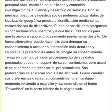
personalizado, medición de publicidad y contenido,
investigación de audiencia y desarrollo de servicios.
Con su
-¿Cuál fue la parte más desafiante de traducir el
permiso, nosotros y nuestros socios podemos utilizar datos de
localización geográfica precisa e identificación mediante las
estatus de ícono de Chanel N5 en una campaña que
características de dispositivos. Puede hacer clic para otorgarnos
se siente contemporánea, pero que a su vez es
su consentimiento a nosotros y a nuestros 1733 socios para
que llevemos a cabo el procesamiento previamente descrito. De
atemporal?
forma alternativa, puede hacer clic para denegar su
consentimiento o acceder a información más detallada y
-Fue complicado e interesante, quisimos hablar hoy un
cambiar sus preferencias antes de otorgar su consentimiento.
poquito de lo feminista de manera frontal sin ir a lo
Tenga en cuenta que algún procesamiento de sus datos
ridículo, referirnos al poder femenino sin enfrentamientos,
personales puede no requerir de su consentimiento, pero usted
tiene el derecho de rechazar tal procesamiento. Sus
sin dominación y todo eso fue un poquito complicado, pero
preferencias se aplicarán solo a este sitio web. Puede cambiar
muy interesante. En la publicidad se nota que ella es la
sus preferencias o retirar su consentimiento en cualquier
más fuerte de los dos, pero lo hace super relajada, él tiene
momento volviendo a este sitio y haciendo clic en el botón
una emergencia: encontrarla, agarra la moto, sale directo,
"Privacidad" en la parte inferior de la página web.
un poquito concentrado, estresado; en cambio ella está
disfrutando de ese encuentro sin preocupaciones.