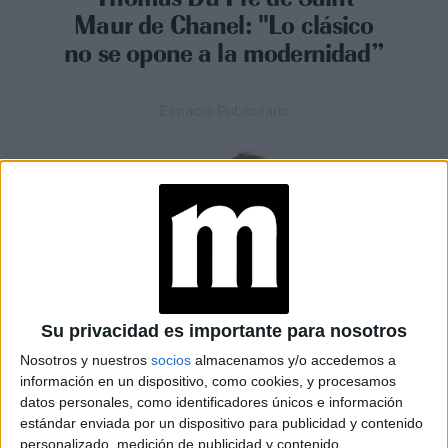
Maur de Chanel: "Lo clásico
no se opone a la modernidad”
Espacio Publicitario
Su privacidad es importante para nosotros
Nosotros y nuestros
socios
almacenamos y/o accedemos a
información en un dispositivo, como cookies, y procesamos
datos personales, como identificadores únicos e información
estándar enviada por un dispositivo para publicidad y contenido
MODA
14-10-2024 15:25
personalizado, medición de publicidad y contenido,