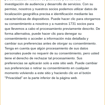
Margot Robbie y Jacob Elordi dan
investigación de audiencia y desarrollo de servicios.
Con su
vida a la historia de dos "amantes"
permiso, nosotros y nuestros socios podemos utilizar datos de
para Chanel
localización geográfica precisa e identificación mediante las
características de dispositivos. Puede hacer clic para otorgarnos
Los actores protagonizan la nueva campaña de Chanel
su consentimiento a nosotros y a nuestros 1731 socios para
N°5.
que llevemos a cabo el procesamiento previamente descrito. De
forma alternativa, puede hacer clic para denegar su
consentimiento o acceder a información más detallada y
cambiar sus preferencias antes de otorgar su consentimiento.
Tenga en cuenta que algún procesamiento de sus datos
personales puede no requerir de su consentimiento, pero usted
tiene el derecho de rechazar tal procesamiento. Sus
preferencias se aplicarán solo a este sitio web. Puede cambiar
sus preferencias o retirar su consentimiento en cualquier
momento volviendo a este sitio y haciendo clic en el botón
"Privacidad" en la parte inferior de la página web.