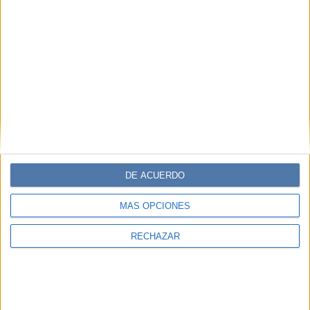
MODA Y PERSONALIDADES
24-09-2024 17:00
Jacob Elordi tiene la colección de
bolsos soñada para cualquier armario
El actor que cautivó con sus papeles en “Euphoria” y “El
Stand de los Besos” tiene los accesorios que todas
soñamos. De mano, al estilo bandolera. XL, Jacob Elordi
nos muestra cómo lucirlos en cada ocasión.
DE ACUERDO
MÁS OPCIONES
RECHAZAR