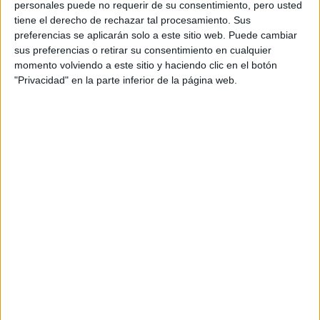
personales puede no requerir de su consentimiento, pero usted
QUE EUROPA YA
ANTICIPÓ EL
tiene el derecho de rechazar tal procesamiento. Sus
PASADO VERANO
preferencias se aplicarán solo a este sitio web. Puede cambiar
sus preferencias o retirar su consentimiento en cualquier
momento volviendo a este sitio y haciendo clic en el botón
LA GUÍA DE BELLEZA
PARA TENER UNA
"Privacidad" en la parte inferior de la página web.
PIEL SANA Y
RADIANTE DURANTE
EL VERANO
Si bien el famoso estilista Bryce Scarlett le dio a Margot
Robbie este look inspirado en los años 60 el verano
pasado, el estilo sigue siendo tendencia en 2026. La
belleza de estas mini trenzas es que se pueden agregar a
cualquier largo de pelo, ya sea que tengas un bob
contundente o largo. Utiliza un poco de Crema
Moldeadora para ayudar a fijar las trenzas en su lugar.