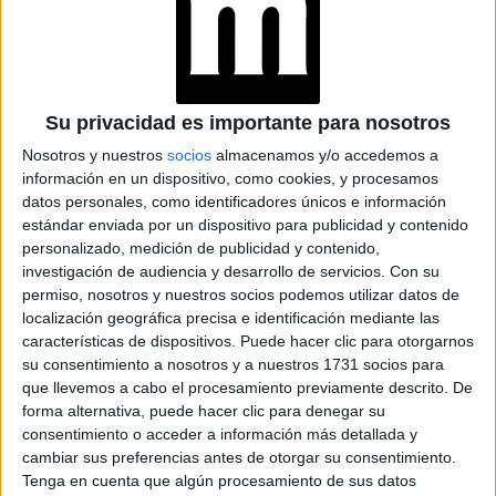
TAMBIÉN TE PUEDE INTERESAR
Su privacidad es importante para nosotros
WET LOOK: GUÍA
Nosotros y nuestros
socios
almacenamos y/o accedemos a
FÁCIL PARA
información en un dispositivo, como cookies, y procesamos
RECREAR EL
PEINADO
datos personales, como identificadores únicos e información
TENDENCIA EN 2026
estándar enviada por un dispositivo para publicidad y contenido
personalizado, medición de publicidad y contenido,
investigación de audiencia y desarrollo de servicios.
Con su
5 TIPS PARA
permiso, nosotros y nuestros socios podemos utilizar datos de
DISFRUTAR DE UN
localización geográfica precisa e identificación mediante las
PELO
características de dispositivos. Puede hacer clic para otorgarnos
ESPECTACULAR
su consentimiento a nosotros y a nuestros 1731 socios para
ESTE VERANO SIN
que llevemos a cabo el procesamiento previamente descrito. De
PREOCUPACIONES
forma alternativa, puede hacer clic para denegar su
consentimiento o acceder a información más detallada y
TENDENCIAS DE
cambiar sus preferencias antes de otorgar su consentimiento.
JEANS 2026 PARA
Tenga en cuenta que algún procesamiento de sus datos
CUALQUIER ESTILO