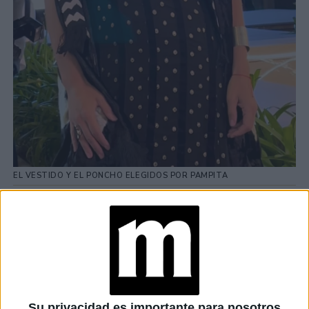
EL VESTIDO Y EL PONCHO ELEGIDOS POR PAMPITA
Lo acompañó con un poncho de la misma firma en
terciopelo con técnica de teñido artesanal estilo tie dye
en blanco y el detalle de una guarda bordada en el frente
de la prenda.
TAMBIÉN TE PUEDE INTERESAR
Su privacidad es importante para nosotros