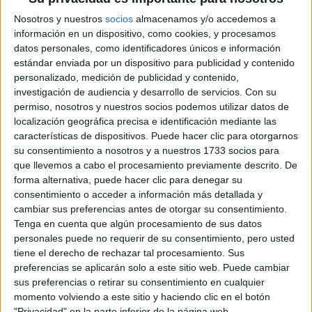
Nosotros y nuestros
socios
almacenamos y/o accedemos a
PAMPITA EN UN
LOOK SASTRERO
información en un dispositivo, como cookies, y procesamos
TOTAL WHITE IDEAL
datos personales, como identificadores únicos e información
PARA EL VERANO
estándar enviada por un dispositivo para publicidad y contenido
QUE TAMBIÉN LLEVO
personalizado, medición de publicidad y contenido,
VERÓNICA LOZANO
investigación de audiencia y desarrollo de servicios.
Con su
permiso, nosotros y nuestros socios podemos utilizar datos de
MICROBIKINI
localización geográfica precisa e identificación mediante las
FLOREADA, LA
características de dispositivos. Puede hacer clic para otorgarnos
TENDENCIA DE
su consentimiento a nosotros y a nuestros 1733 socios para
VERANO QUE
que llevemos a cabo el procesamiento previamente descrito. De
COMPARTEN
forma alternativa, puede hacer clic para denegar su
PAMPITA Y SUKI
WATERHOUSE
consentimiento o acceder a información más detallada y
cambiar sus preferencias antes de otorgar su consentimiento.
Tenga en cuenta que algún procesamiento de sus datos
DESCUBRÍ LA NUEVA
personales puede no requerir de su consentimiento, pero usted
TIENDA DE LUJO
QUE INAUGURÓ
tiene el derecho de rechazar tal procesamiento. Sus
PERFUMERÍAS
preferencias se aplicarán solo a este sitio web. Puede cambiar
ROUGE JUNTO A
sus preferencias o retirar su consentimiento en cualquier
CELEBRITIES Y LAS
momento volviendo a este sitio y haciendo clic en el botón
MEJORES
"Privacidad" en la parte inferior de la página web.