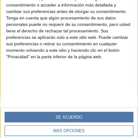
PERSONAJES
21-08-2024 12:44
consentimiento o acceder a información más detallada y
Pampita impone tendencia en Ibiza
cambiar sus preferencias antes de otorgar su consentimiento.
con su estilo boho chic
Tenga en cuenta que algún procesamiento de sus datos
personales puede no requerir de su consentimiento, pero usted
Desde mini vestidos florales hasta maxivestidos con
tiene el derecho de rechazar tal procesamiento. Sus
transparencias, la it girl de la moda argentina marca
preferencias se aplicarán solo a este sitio web. Puede cambiar
tendencia con outfits ideales para la temporada
sus preferencias o retirar su consentimiento en cualquier
primavera-verano.
momento volviendo a este sitio y haciendo clic en el botón
"Privacidad" en la parte inferior de la página web.
DE ACUERDO
MÁS OPCIONES
Diario Perfil
Caras
Noticias
Fortuna