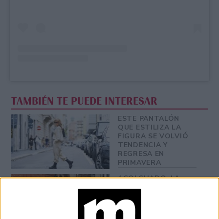
TAMBIÉN TE PUEDE INTERESAR
ESTE PANTALÓN
QUE ESTILIZA LA
FIGURA SE VOLVIÓ
TENDENCIA Y
REGRESA EN
PRIMAVERA
ACOLCHADO, LA
TEXTURA QUE VAS
A QUERER LLEVAR
EN LA PRÓXIMA
TEMPORADA