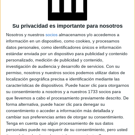
PIJAMA: POR QUÉ ES
LA NUEVA PRENDA
DE LUJO
Su privacidad es importante para nosotros
Nosotros y nuestros
socios
almacenamos y/o accedemos a
información en un dispositivo, como cookies, y procesamos
datos personales, como identificadores únicos e información
estándar enviada por un dispositivo para publicidad y contenido
El accesorio de moda está diseñado meticulosamente
personalizado, medición de publicidad y contenido,
investigación de audiencia y desarrollo de servicios.
Con su
el ángulo de la cámara llegué hasta la parte
para que
permiso, nosotros y nuestros socios podemos utilizar datos de
de la camisa
, ya que el resto de la pieza se convierte en
localización geográfica precisa e identificación mediante las
un buzo. Con este atuendo la empresa pretende ofrecer a
características de dispositivos. Puede hacer clic para otorgarnos
su consentimiento a nosotros y a nuestros 1733 socios para
sus usuarios la elegancia para el trabajo o actividades que
que llevemos a cabo el procesamiento previamente descrito. De
combinado con la comodidad de un
lo requieran,
forma alternativa, puede hacer clic para denegar su
ítem para dormir.
consentimiento o acceder a información más detallada y
cambiar sus preferencias antes de otorgar su consentimiento.
Tenga en cuenta que algún procesamiento de sus datos
personales puede no requerir de su consentimiento, pero usted