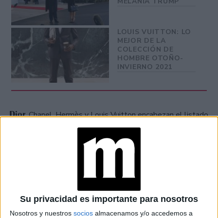
MELANIA TRUMP
LOUIS VUITTON: LO
MEJOR DE LA
COLECCIÓN DE
HOMBRE OTOÑO-
INVIERNO 2021
Dior
, Chanel, Hermès y Louis Vuitton encabezan el listado
de las marcas de lujo favoritas de los Chinos, que según un
estudio realizado por la consultora Daxué, la generación
Millennials en edades entre los 19 y 30
de
años, compran más del 50% de los artículos de lujo
del país. Así mismo la Generación Z, que abarca a los
nacidos en los años 90, compran el 28% de estas piezas
Su privacidad es importante para nosotros
de gran valor.
Nosotros y nuestros
socios
almacenamos y/o accedemos a