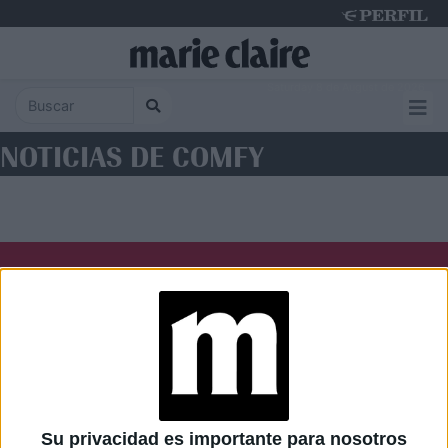
Saturday 8 de August de 2026
NOTICIAS DE COMFY
Diario Perfil
Caras
Noticias
Fortuna
Hombre
Weekend
Parabrisas
Supercampo
Su privacidad es importante para nosotros