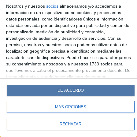
Look
Luz
Mía
Lunateen
Break
BATimes
Nosotros y nuestros
socios
almacenamos y/o accedemos a
información en un dispositivo, como cookies, y procesamos
© Perfil.com 2006-2019 - Todos los derechos reservados
datos personales, como identificadores únicos e información
Registro de Propiedad Intelectual: Nro. 5346433
estándar enviada por un dispositivo para publicidad y contenido
personalizado, medición de publicidad y contenido,
investigación de audiencia y desarrollo de servicios.
Con su
permiso, nosotros y nuestros socios podemos utilizar datos de
localización geográfica precisa e identificación mediante las
características de dispositivos. Puede hacer clic para otorgarnos
su consentimiento a nosotros y a nuestros 1733 socios para
que llevemos a cabo el procesamiento previamente descrito. De
forma alternativa, puede hacer clic para denegar su
consentimiento o acceder a información más detallada y
cambiar sus preferencias antes de otorgar su consentimiento.
DE ACUERDO
Tenga en cuenta que algún procesamiento de sus datos
personales puede no requerir de su consentimiento, pero usted
MÁS OPCIONES
tiene el derecho de rechazar tal procesamiento. Sus
preferencias se aplicarán solo a este sitio web. Puede cambiar
sus preferencias o retirar su consentimiento en cualquier
RECHAZAR
momento volviendo a este sitio y haciendo clic en el botón
"Privacidad" en la parte inferior de la página web.