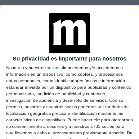
-Este es tu primer gran proyecto como protagonista
en una plataforma importante. ¿Cómo viviste la
experiencia?
-
Fueron un montón de emociones. Mi primer proyecto
Su privacidad es importante para nosotros
profesional, y con una historia y un personaje tan fuerte.
Nosotros y nuestros
socios
almacenamos y/o accedemos a
Tuve muchas instancias de casting, y cada una fue un
información en un dispositivo, como cookies, y procesamos
aprendizaje. Creo que ese disfrute y ese entusiasmo me
datos personales, como identificadores únicos e información
estándar enviada por un dispositivo para publicidad y contenido
ayudaron a construir el personaje. Además, tuve la suerte
personalizado, medición de publicidad y contenido,
de contar con un equipo técnico y artístico que fue como
investigación de audiencia y desarrollo de servicios.
Con su
una familia para mí. Sin ellos, no hubiera sido lo mismo.
permiso, nosotros y nuestros socios podemos utilizar datos de
Fueron mi gran apoyo y me siento muy orgullosa de haber
localización geográfica precisa e identificación mediante las
tenido la oportunidad de interpretar esta historia y aportar
características de dispositivos. Puede hacer clic para otorgarnos
su consentimiento a nosotros y a nuestros 1733 socios para
a su memoria.
que llevemos a cabo el procesamiento previamente descrito. De