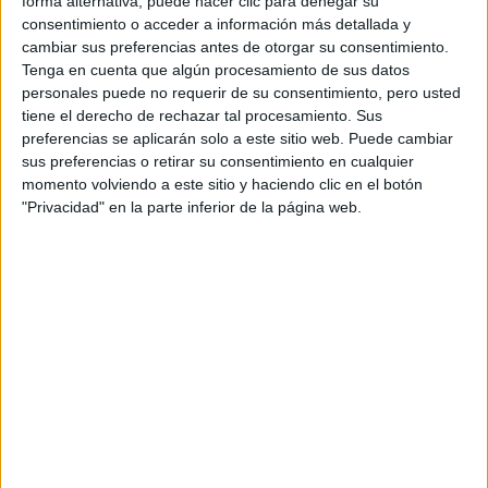
forma alternativa, puede hacer clic para denegar su
-¿Cómo fue la preparación para tu personaje?
consentimiento o acceder a información más detallada y
cambiar sus preferencias antes de otorgar su consentimiento.
Tenga en cuenta que algún procesamiento de sus datos
-Fue intenso, pero también encontré mucha luz. Uno de
personales puede no requerir de su consentimiento, pero usted
los grandes objetivos de la serie era mostrar la parte
tiene el derecho de rechazar tal procesamiento. Sus
luminosa de esos chicos: qué significaba la música para
preferencias se aplicarán solo a este sitio web. Puede cambiar
ellos y por qué iban a esos recitales. La serie no se centra
sus preferencias o retirar su consentimiento en cualquier
solo en la tragedia, sino también en sus vidas. Algo que
momento volviendo a este sitio y haciendo clic en el botón
"Privacidad" en la parte inferior de la página web.
me ayudó mucho fue una reunión con una psicóloga que
había acompañado a los sobrevivientes en el juicio. Ella me
ayudó a entender que mi personaje representaba a mucha
gente que, tras lo sucedido, sufrió para volver a conectar
con lo que había vivido. Creo que eso me sirvió para
conectar no solo desde la emoción, sino desde lo físico:
cómo respiraban, cómo hablaban, cómo los afectó.
-¿Pudiste hablar directamente con sobrevivientes?
-Sí, tuvimos varias charlas con un grupo de sobrevivientes