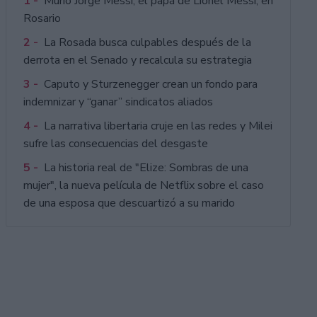
1 -
Murió Jorge Messi, el papá de Lionel Messi, en
Rosario
2 -
La Rosada busca culpables después de la
derrota en el Senado y recalcula su estrategia
3 -
Caputo y Sturzenegger crean un fondo para
indemnizar y “ganar” sindicatos aliados
4 -
La narrativa libertaria cruje en las redes y Milei
sufre las consecuencias del desgaste
5 -
La historia real de "Elize: Sombras de una
mujer", la nueva película de Netflix sobre el caso
de una esposa que descuartizó a su marido