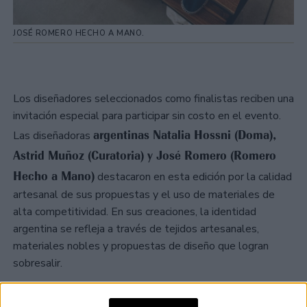
JOSÉ ROMERO HECHO A MANO.
Los diseñadores seleccionados como finalistas reciben una
invitación especial para participar sin costo en el evento.
argentinas Natalia Hossni (Doma),
Las diseñadoras
Astrid Muñoz (Curatoria) y José Romero (Romero
Hecho a Mano)
destacaron en esta edición por la calidad
artesanal de sus propuestas y el uso de materiales de
alta competitividad. En sus creaciones, la identidad
argentina se refleja a través de tejidos artesanales,
materiales nobles y propuestas de diseño que logran
sobresalir.
TAMBIÉN TE PUEDE INTERESAR