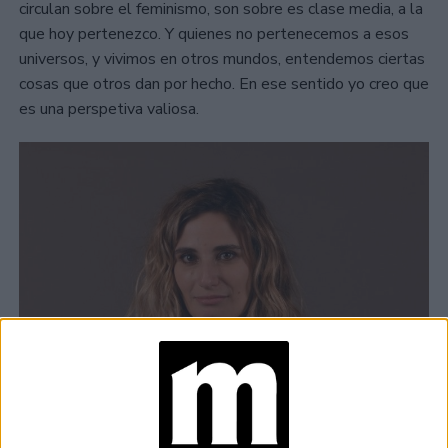
circulan sobre el feminismo, son sobre es clase media, a la
que hoy pertenezco. Y quienes no pertenecemos a esos
universos, y vivimos en otros mundos, entendemos ciertas
cosas que otros dan por hecho. En ese sentido yo creo que
es una perspetiva valiosa.