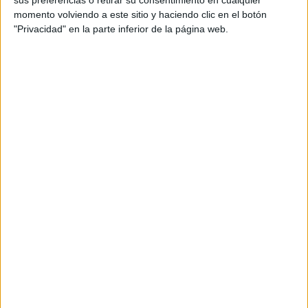
momento volviendo a este sitio y haciendo clic en el botón
En el libro hablás sobre el mercado del deseo,
"Privacidad" en la parte inferior de la página web.
¿por qué lo analizas desde un lado mercantil?
TAMBIÉN TE PUEDE INTERESAR
ZOE SALDANA,
PROTAGONISTA DE
LIONESS
(PARAMOUNT+): “MI
DESEO ES QUE NOS
UNAMOS COMO
COMUNIDADES
LATINAS”
CONOCÉ A ESTAS
CINCO MUJERES
LATINAS QUE
TRANSFORMAN LA
MODA DE LA
REGIÓN