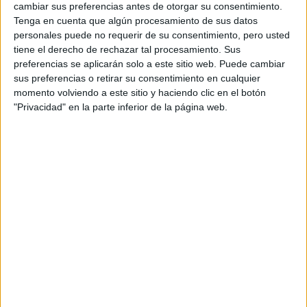
FINAL DEL MUNDIAL
cambiar sus preferencias antes de otorgar su consentimiento.
2026: QUIÉNES
Tenga en cuenta que algún procesamiento de sus datos
CANTAN EN EL
personales puede no requerir de su consentimiento, pero usted
SHOW PREVIO Y EL
ENTRETIEMPO
tiene el derecho de rechazar tal procesamiento. Sus
preferencias se aplicarán solo a este sitio web. Puede cambiar
sus preferencias o retirar su consentimiento en cualquier
VACACIONES DE
momento volviendo a este sitio y haciendo clic en el botón
INVIERNO 2026:
"Privacidad" en la parte inferior de la página web.
PLANES Y
PROPUESTAS PARA
DISFRUTAR CON
CHICOS EN BUENOS
AIRES
INÉS EFRON: DE XXY
Y DIVISIÓN PALERMO
A SU REENCUENTRO
CON RICARDO
DARÍN EN NETFLIX