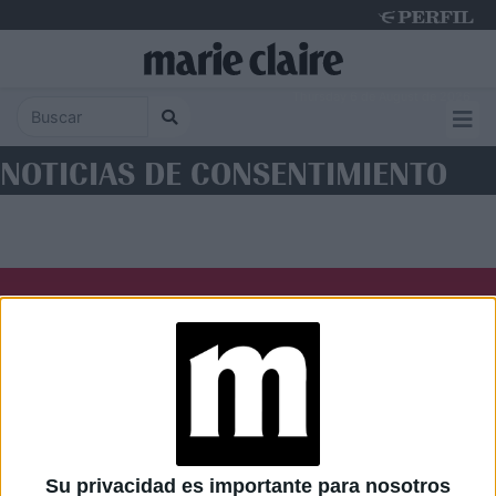
Thursday 6 de August de 2026
NOTICIAS DE CONSENTIMIENTO
Diario Perfil
Caras
Noticias
Fortuna
Hombre
Weekend
Parabrisas
Supercampo
Su privacidad es importante para nosotros