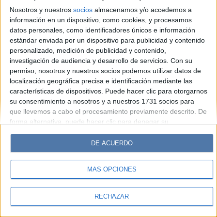
Look
Luz
Mía
Lunateen
Break
BATimes
Nosotros y nuestros
socios
almacenamos y/o accedemos a
información en un dispositivo, como cookies, y procesamos
© Perfil.com 2006-2019 - Todos los derechos reservados
datos personales, como identificadores únicos e información
Registro de Propiedad Intelectual: Nro. 5346433
estándar enviada por un dispositivo para publicidad y contenido
personalizado, medición de publicidad y contenido,
investigación de audiencia y desarrollo de servicios.
Con su
permiso, nosotros y nuestros socios podemos utilizar datos de
localización geográfica precisa e identificación mediante las
características de dispositivos. Puede hacer clic para otorgarnos
su consentimiento a nosotros y a nuestros 1731 socios para
que llevemos a cabo el procesamiento previamente descrito. De
forma alternativa, puede hacer clic para denegar su
consentimiento o acceder a información más detallada y
cambiar sus preferencias antes de otorgar su consentimiento.
DE ACUERDO
Tenga en cuenta que algún procesamiento de sus datos
personales puede no requerir de su consentimiento, pero usted
MÁS OPCIONES
tiene el derecho de rechazar tal procesamiento. Sus
preferencias se aplicarán solo a este sitio web. Puede cambiar
sus preferencias o retirar su consentimiento en cualquier
RECHAZAR
momento volviendo a este sitio y haciendo clic en el botón
"Privacidad" en la parte inferior de la página web.