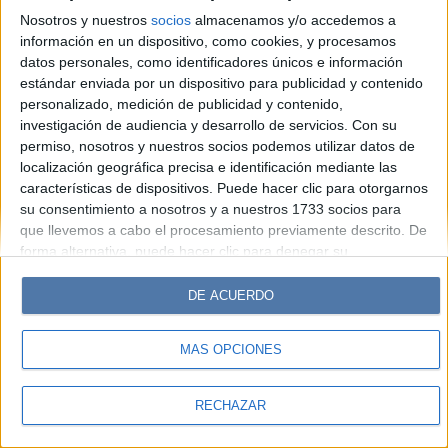
Look
Luz
Mía
Lunateen
Break
BATimes
Nosotros y nuestros
socios
almacenamos y/o accedemos a
información en un dispositivo, como cookies, y procesamos
© Perfil.com 2006-2019 - Todos los derechos reservados
datos personales, como identificadores únicos e información
Registro de Propiedad Intelectual: Nro. 5346433
estándar enviada por un dispositivo para publicidad y contenido
personalizado, medición de publicidad y contenido,
investigación de audiencia y desarrollo de servicios.
Con su
permiso, nosotros y nuestros socios podemos utilizar datos de
localización geográfica precisa e identificación mediante las
características de dispositivos. Puede hacer clic para otorgarnos
su consentimiento a nosotros y a nuestros 1733 socios para
que llevemos a cabo el procesamiento previamente descrito. De
forma alternativa, puede hacer clic para denegar su
consentimiento o acceder a información más detallada y
cambiar sus preferencias antes de otorgar su consentimiento.
DE ACUERDO
Tenga en cuenta que algún procesamiento de sus datos
personales puede no requerir de su consentimiento, pero usted
MÁS OPCIONES
tiene el derecho de rechazar tal procesamiento. Sus
preferencias se aplicarán solo a este sitio web. Puede cambiar
sus preferencias o retirar su consentimiento en cualquier
RECHAZAR
momento volviendo a este sitio y haciendo clic en el botón
"Privacidad" en la parte inferior de la página web.