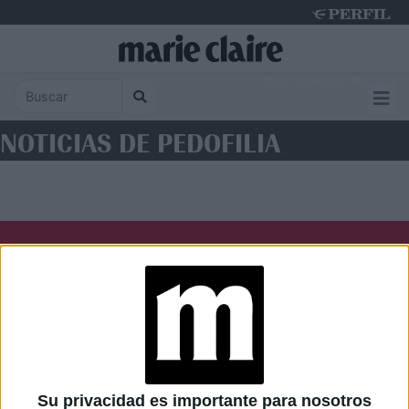
Friday 7 de August de 2026
NOTICIAS DE PEDOFILIA
Diario Perfil
Caras
Noticias
Fortuna
Hombre
Weekend
Parabrisas
Supercampo
Su privacidad es importante para nosotros