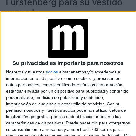
Fürstenberg para su vestido
cruzado
Un día, la ex modelo y diseñadora nacida en Bélgica vio en
la televisión a Julia Nixon Eisenhower usando un top con
un nudo a la cintura que combinó con una falda. Diane, que
recién se había divorciado y estaba viviendo un momento
de liberación financiera y social, encontró la posibilidad de
diseñar una prenda que tuviera el mismo papel liberador
Su privacidad es importante para nosotros
que los pantalones, que tomaron prestados de los
Nosotros y nuestros
socios
almacenamos y/o accedemos a
armarios masculinos.
información en un dispositivo, como cookies, y procesamos
datos personales, como identificadores únicos e información
estándar enviada por un dispositivo para publicidad y contenido
personalizado, medición de publicidad y contenido,
investigación de audiencia y desarrollo de servicios.
Con su
permiso, nosotros y nuestros socios podemos utilizar datos de
localización geográfica precisa e identificación mediante las
características de dispositivos. Puede hacer clic para otorgarnos
su consentimiento a nosotros y a nuestros 1733 socios para
que llevemos a cabo el procesamiento previamente descrito. De