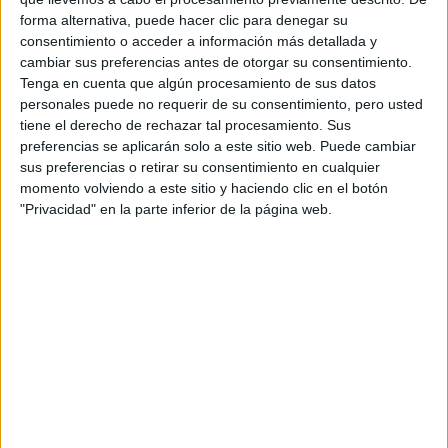
forma alternativa, puede hacer clic para denegar su
consentimiento o acceder a información más detallada y
cambiar sus preferencias antes de otorgar su consentimiento.
Tenga en cuenta que algún procesamiento de sus datos
personales puede no requerir de su consentimiento, pero usted
tiene el derecho de rechazar tal procesamiento. Sus
preferencias se aplicarán solo a este sitio web. Puede cambiar
sus preferencias o retirar su consentimiento en cualquier
momento volviendo a este sitio y haciendo clic en el botón
"Privacidad" en la parte inferior de la página web.
DIANE VON FÜRSTENBERG CON SU DISEÑO
En ese contexto de fiestas en Studio 54, Diane presentó
su versión del wrap dress. Cuando lo mostró al mundo lo
hizo con una frase icónica que marcaba el poder del
vestido como prenda femenina fuerte: “
Feel like a
woman, wear a
dress
” (Siéntete como una mujer, lleva