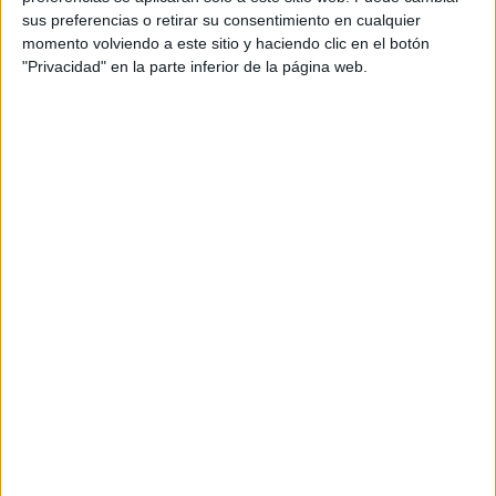
sus preferencias o retirar su consentimiento en cualquier
momento volviendo a este sitio y haciendo clic en el botón
Dalia Fernandez junto con Jimena Outeiro y Laura
"Privacidad" en la parte inferior de la página web.
Passalacqua
crearon un nuevo podcast sobre sobre
la monogamia, la
temas que nos importan a todas:
masturbación femenina, la prostitución,
entre otros.
TAMBIÉN TE PUEDE
INTERESAR: “CUBBING”: LA NUEVA
TENDENCIA SEXUAL APTA PARA MUJERES
MAYORES DE 50
El manifiesto de Concha
"Me dijeron de todo, menos linda. Me ocultan. Tengo