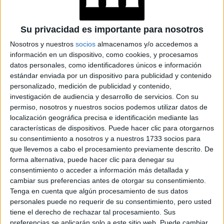
FINAL DEL MUNDIAL
2026: QUIÉNES
Su privacidad es importante para nosotros
CANTAN EN EL
SHOW PREVIO Y EL
Nosotros y nuestros
socios
almacenamos y/o accedemos a
ENTRETIEMPO
información en un dispositivo, como cookies, y procesamos
datos personales, como identificadores únicos e información
estándar enviada por un dispositivo para publicidad y contenido
VACACIONES DE
personalizado, medición de publicidad y contenido,
INVIERNO 2026:
investigación de audiencia y desarrollo de servicios.
Con su
PLANES Y
permiso, nosotros y nuestros socios podemos utilizar datos de
PROPUESTAS PARA
localización geográfica precisa e identificación mediante las
DISFRUTAR CON
CHICOS EN BUENOS
características de dispositivos. Puede hacer clic para otorgarnos
AIRES
su consentimiento a nosotros y a nuestros 1733 socios para
que llevemos a cabo el procesamiento previamente descrito. De
forma alternativa, puede hacer clic para denegar su
INÉS EFRON: DE XXY
consentimiento o acceder a información más detallada y
Y DIVISIÓN PALERMO
A SU REENCUENTRO
cambiar sus preferencias antes de otorgar su consentimiento.
CON RICARDO
Tenga en cuenta que algún procesamiento de sus datos
DARÍN EN NETFLIX
personales puede no requerir de su consentimiento, pero usted
tiene el derecho de rechazar tal procesamiento. Sus
preferencias se aplicarán solo a este sitio web. Puede cambiar