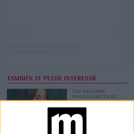
TAMBIÉN TE PUEDE INTERESAR
ZOE SALDANA,
PROTAGONISTA DE
LIONESS
(PARAMOUNT+): “MI
DESEO ES QUE NOS
UNAMOS COMO
COMUNIDADES
LATINAS”