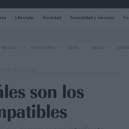
eza
Lifestyle
Sociedad
Sexualidad y vínculos
Fo
BELLEZA
HORÓSCOPO
SEXO
MODA
GÉNE
1-09-2022 11:02
les son los
mpatibles