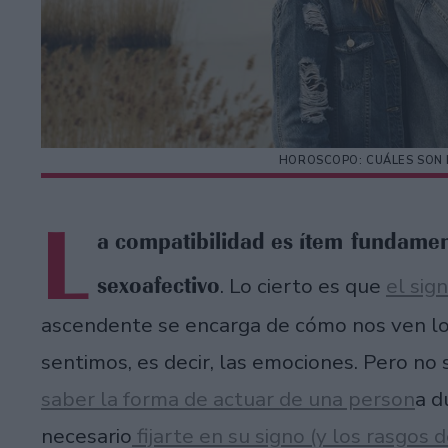
HOROSCOPO: CUÁLES SON 
L
a compatibilidad es ítem fundamen
sexoafectivo
. Lo cierto es que
el sig
ascendente se encarga de cómo nos ven los
sentimos, es decir, las emociones. Pero no
saber la forma de actuar de una person
a d
necesario
fijarte en su signo (y los rasgos