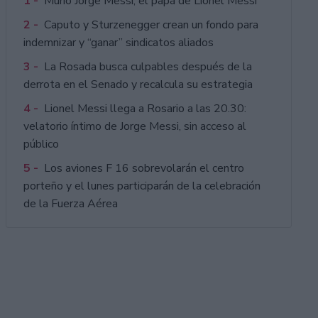
1 -
Murió Jorge Messi, el papá de Lionel Messi
2 -
Caputo y Sturzenegger crean un fondo para
indemnizar y “ganar” sindicatos aliados
3 -
La Rosada busca culpables después de la
derrota en el Senado y recalcula su estrategia
4 -
Lionel Messi llega a Rosario a las 20.30:
velatorio íntimo de Jorge Messi, sin acceso al
público
5 -
Los aviones F 16 sobrevolarán el centro
porteño y el lunes participarán de la celebración
de la Fuerza Aérea