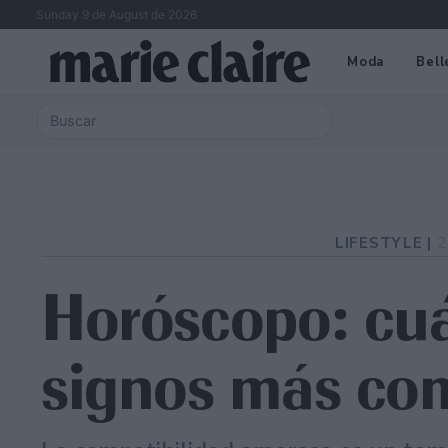
Sunday 9 de August de 2026
Moda
Bell
LIFESTYLE |
2
Horóscopo: cuá
signos más co