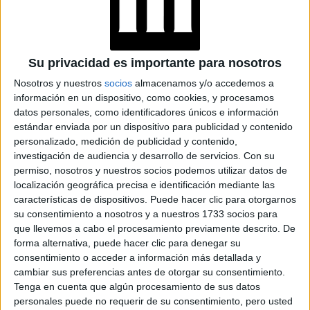
CÓMO LLEVAR
JEANS RECTOS Y
Su privacidad es importante para nosotros
ZAPATILLAS ADIDAS
A LOS 60 AÑOS
Nosotros y nuestros
socios
almacenamos y/o accedemos a
información en un dispositivo, como cookies, y procesamos
datos personales, como identificadores únicos e información
estándar enviada por un dispositivo para publicidad y contenido
LA RUTINA DE
personalizado, medición de publicidad y contenido,
AUTOCUIDADO QUE
investigación de audiencia y desarrollo de servicios.
Con su
DEBERÍAS
permiso, nosotros y nuestros socios podemos utilizar datos de
INCORPORAR PARA
ALCANZAR EL
localización geográfica precisa e identificación mediante las
BIENESTAR
características de dispositivos. Puede hacer clic para otorgarnos
EMOCIONAL
su consentimiento a nosotros y a nuestros 1733 socios para
que llevemos a cabo el procesamiento previamente descrito. De
forma alternativa, puede hacer clic para denegar su
consentimiento o acceder a información más detallada y
Adolescencia (12-19 años
):
1.
Es un momento de
cambiar sus preferencias antes de otorgar su consentimiento.
Tenga en cuenta que algún procesamiento de sus datos
evolución en el que se busca el equilibrio y la persona se
personales puede no requerir de su consentimiento, pero usted
encuentra muy influída por quienes lo rodean.