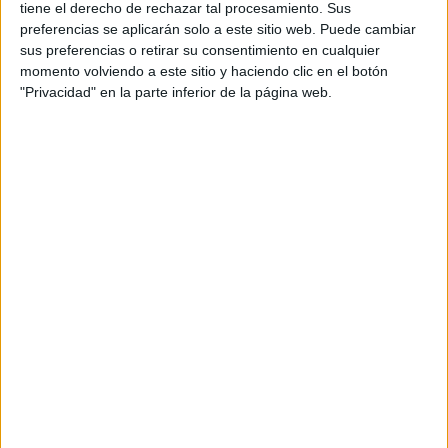
tiene el derecho de rechazar tal procesamiento. Sus
preferencias se aplicarán solo a este sitio web. Puede cambiar
Primera etapa adulta (20-40 años):
2.
En esta etapa
sus preferencias o retirar su consentimiento en cualquier
momento volviendo a este sitio y haciendo clic en el botón
de la vida las personas comienzan a crear su red de
"Privacidad" en la parte inferior de la página web.
seguridad, haciendo foco en los amigos, el trabajo, la
pareja y la familia.