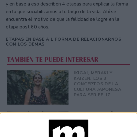
y en base a eso describen 4 etapas para explicar la forma
en la que sociabilizamos a lo largo de la vida. Ahí se
encuentra el motivo de que la felicidad se logre en la
etapa post 60 años.
ETAPAS EN BASE A L FORMA DE RELACIONARNOS
CON LOS DEMÁS
TAMBIÉN TE PUEDE INTERESAR
IKIGAI, MERAKI Y
KAIZEN: LOS 3
CONCEPTOS DE LA
CULTURA JAPONESA
PARA SER FELIZ
EL RITUAL DE AÑO
NUEVO 2026 PARA
ATRAER LA
FORTUNA, EL
DINERO Y EL AMOR