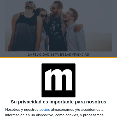
LA FELICIDAD ESTÁ EN LAS VIVENCIAS
Pero nuestro bienestar no se basa solo en el entorno en
el que desarrollamos nuestras actividades, sino también
nuestras posesiones
en
, que al igual que nuestro hogar,
construyen una personalidad y manera de percibir la
realidad
los deseos de tener lo último
. Muchas veces
Su privacidad es importante para nosotros
en tecnología y lujos nos sobrepasan
, y nos
Nosotros y nuestros
socios
almacenamos y/o accedemos a
perdemos de otras cosas mucho más importantes
información en un dispositivo, como cookies, y procesamos