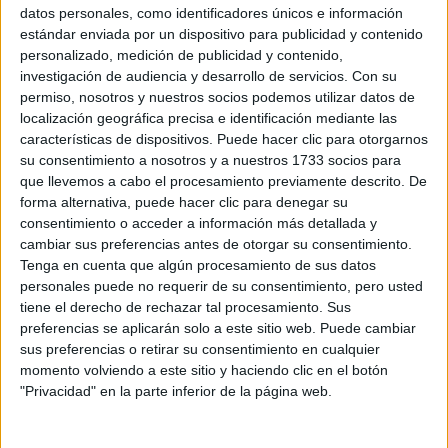
en nuestra vida: nuestras vivencias e intercambios
datos personales, como identificadores únicos e información
estándar enviada por un dispositivo para publicidad y contenido
con el mundo
. Perdidos en las herramientas de nuestro
personalizado, medición de publicidad y contenido,
nos olvidamos de ver a nuestra familia
nuevo celular,
investigación de audiencia y desarrollo de servicios.
Con su
permiso, nosotros y nuestros socios podemos utilizar datos de
o amigos
nuestra mente,
, y sumado a la redes sociales,
localización geográfica precisa e identificación mediante las
sin darnos cuenta, se aprisiona y pierde esa
características de dispositivos. Puede hacer clic para otorgarnos
sensación de calma que encontramos en una charla
su consentimiento a nosotros y a nuestros 1733 socios para
que llevemos a cabo el procesamiento previamente descrito. De
con nuestros allegados.
forma alternativa, puede hacer clic para denegar su
consentimiento o acceder a información más detallada y
Volver a las raíces
cambiar sus preferencias antes de otorgar su consentimiento.
Tenga en cuenta que algún procesamiento de sus datos
personales puede no requerir de su consentimiento, pero usted
TAMBIÉN TE PUEDE INTERESAR
tiene el derecho de rechazar tal procesamiento. Sus
preferencias se aplicarán solo a este sitio web. Puede cambiar
CÓMO ALIVIAR EL
sus preferencias o retirar su consentimiento en cualquier
MALESTAR
momento volviendo a este sitio y haciendo clic en el botón
DIGESTIVO DESPUÉS
"Privacidad" en la parte inferior de la página web.
DE EXCESOS
ALIMENTICIOS