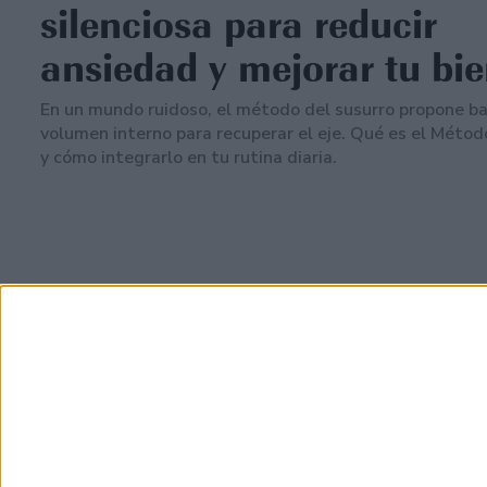
silenciosa para reducir
ansiedad y mejorar tu bie
En un mundo ruidoso, el método del susurro propone baj
volumen interno para recuperar el eje. Qué es el Métod
y cómo integrarlo en tu rutina diaria.