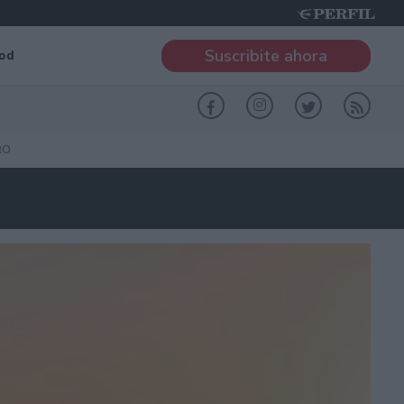
Suscribite ahora
od
RO