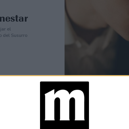
nestar
ar el
o del Susurro