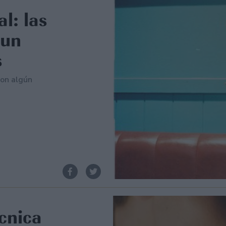
l: las
 un
s
con algún
écnica