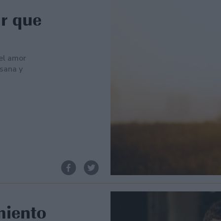
ar que
el amor
sana y
miento