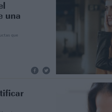
el
ue una
ductas que
tificar