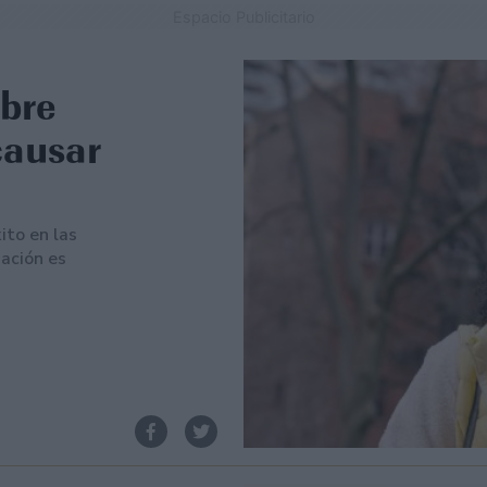
Espacio Publicitario
bre
causar
ito en las
uación es