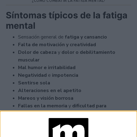
¿CÓMO COMBATIR LA FATIGA MENTAL?
Síntomas típicos de la fatiga
mental
Sensación general de
fatiga y cansancio
Falta de motivación y creatividad
Dolor de cabeza
y
dolor o debilitamiento
muscular
Mal humor e irritabilidad
Negatividad
e
impotencia
Sentirse sola
Alteraciones en el apetito
Mareos y visión borrosa
Fallas en la memoria
y
dificultad para
concentrarse y tomar decisiones
Las rutinas que pueden