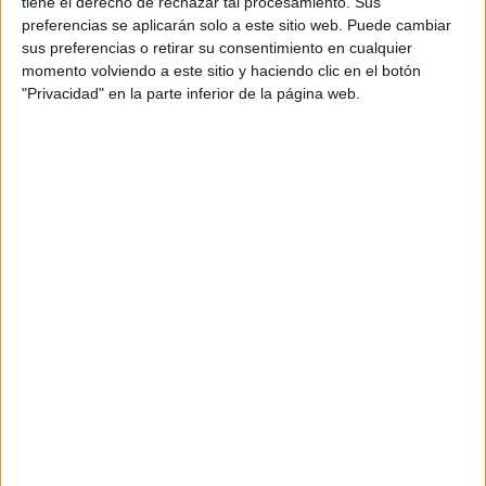
tiene el derecho de rechazar tal procesamiento. Sus
preferencias se aplicarán solo a este sitio web. Puede cambiar
sus preferencias o retirar su consentimiento en cualquier
momento volviendo a este sitio y haciendo clic en el botón
"Privacidad" en la parte inferior de la página web.
¿CÓMO COMBATIR LA FATIGA MENTAL?
Desconectarte
de tus preocupaciones
: es
necesario y esencial que cada tanto nos
alejemos de nuestras obligaciones para
encontrar un lugar seguro y tranquilo en donde
relajarnos
. Es el momento de
ocio, que debemos
ocupar en cosas que nos interesen y nos
gusten
. Puede ser hacer
deportes,