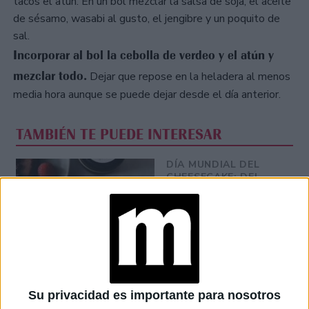
tacos el atún. En un bol mezclar la salsa de soja, el aceite
de sésamo, wasabi al gusto, el jengibre y un poquito de
sal.
Incorporar al bol la cebolla de verdeo y el atún y
mezclar todo.
Dejar que repose en la heladera al menos
media hora aunque se puede dejar desde el día anterior.
TAMBIÉN TE PUEDE INTERESAR
DÍA MUNDIAL DEL
CHEESECAKE: DEL
ESTILO NEW YORK A
SUS VERSIONES MÁS
ORIGINALES
TEMPORADA DE
TRUFAS: QUÉ SON Y
TRES
RESTAURANTES
Su privacidad es importante para nosotros
PARA PROBARLAS