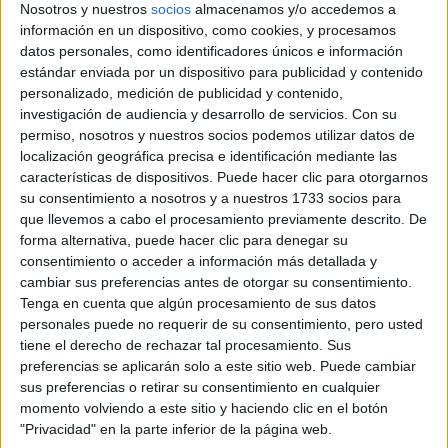
Nosotros y nuestros
socios
almacenamos y/o accedemos a
EN BUENOS AIRES
información en un dispositivo, como cookies, y procesamos
datos personales, como identificadores únicos e información
ANA IRIE, LA
estándar enviada por un dispositivo para publicidad y contenido
PASTELERA QUE
personalizado, medición de publicidad y contenido,
CONVIERTE LOS
investigación de audiencia y desarrollo de servicios.
Con su
RECUERDOS EN
POSTRES
permiso, nosotros y nuestros socios podemos utilizar datos de
INOLVIDABLES:
localización geográfica precisa e identificación mediante las
“CUANDO ALGO ES
características de dispositivos. Puede hacer clic para otorgarnos
TENDENCIA, HAY
su consentimiento a nosotros y a nuestros 1733 socios para
QUE DARLE UNA
que llevemos a cabo el procesamiento previamente descrito. De
MIRADA PROPIA”
forma alternativa, puede hacer clic para denegar su
consentimiento o acceder a información más detallada y
LES FRUITS: LA
cambiar sus preferencias antes de otorgar su consentimiento.
HISTORIA DE LOS
Tenga en cuenta que algún procesamiento de sus datos
POSTRES VIRALES
personales puede no requerir de su consentimiento, pero usted
FRANCESES DE
tiene el derecho de rechazar tal procesamiento. Sus
JOAQUÍN PANTUSO
QUE
preferencias se aplicarán solo a este sitio web. Puede cambiar
CONQUISTARON
sus preferencias o retirar su consentimiento en cualquier
BUENOS AIRES
momento volviendo a este sitio y haciendo clic en el botón
"Privacidad" en la parte inferior de la página web.