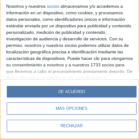
Hombre
Weekend
Parabrisas
Supercampo
Nosotros y nuestros
socios
almacenamos y/o accedemos a
Look
Luz
Mía
Lunateen
Break
BATimes
información en un dispositivo, como cookies, y procesamos
datos personales, como identificadores únicos e información
estándar enviada por un dispositivo para publicidad y contenido
© Perfil.com 2006-2019 - Todos los derechos reservados
personalizado, medición de publicidad y contenido,
Registro de Propiedad Intelectual: Nro. 5346433
investigación de audiencia y desarrollo de servicios.
Con su
permiso, nosotros y nuestros socios podemos utilizar datos de
localización geográfica precisa e identificación mediante las
características de dispositivos. Puede hacer clic para otorgarnos
su consentimiento a nosotros y a nuestros 1733 socios para
que llevemos a cabo el procesamiento previamente descrito. De
forma alternativa, puede hacer clic para denegar su
consentimiento o acceder a información más detallada y
cambiar sus preferencias antes de otorgar su consentimiento.
DE ACUERDO
Tenga en cuenta que algún procesamiento de sus datos
personales puede no requerir de su consentimiento, pero usted
MÁS OPCIONES
tiene el derecho de rechazar tal procesamiento. Sus
preferencias se aplicarán solo a este sitio web. Puede cambiar
sus preferencias o retirar su consentimiento en cualquier
RECHAZAR
momento volviendo a este sitio y haciendo clic en el botón
"Privacidad" en la parte inferior de la página web.