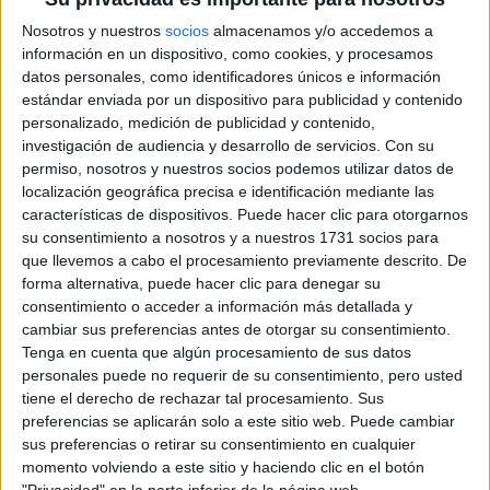
ANA IRIE, LA
Nosotros y nuestros
socios
almacenamos y/o accedemos a
PASTELERA QUE
información en un dispositivo, como cookies, y procesamos
CONVIERTE LOS
datos personales, como identificadores únicos e información
RECUERDOS EN
estándar enviada por un dispositivo para publicidad y contenido
POSTRES
INOLVIDABLES:
personalizado, medición de publicidad y contenido,
“CUANDO ALGO ES
investigación de audiencia y desarrollo de servicios.
Con su
TENDENCIA, HAY
permiso, nosotros y nuestros socios podemos utilizar datos de
QUE DARLE UNA
localización geográfica precisa e identificación mediante las
MIRADA PROPIA”
características de dispositivos. Puede hacer clic para otorgarnos
su consentimiento a nosotros y a nuestros 1731 socios para
LES FRUITS: LA
que llevemos a cabo el procesamiento previamente descrito. De
HISTORIA DE LOS
forma alternativa, puede hacer clic para denegar su
POSTRES VIRALES
consentimiento o acceder a información más detallada y
FRANCESES DE
cambiar sus preferencias antes de otorgar su consentimiento.
JOAQUÍN PANTUSO
Tenga en cuenta que algún procesamiento de sus datos
QUE
CONQUISTARON
personales puede no requerir de su consentimiento, pero usted
BUENOS AIRES
tiene el derecho de rechazar tal procesamiento. Sus
preferencias se aplicarán solo a este sitio web. Puede cambiar
sus preferencias o retirar su consentimiento en cualquier
momento volviendo a este sitio y haciendo clic en el botón
"Privacidad" en la parte inferior de la página web.