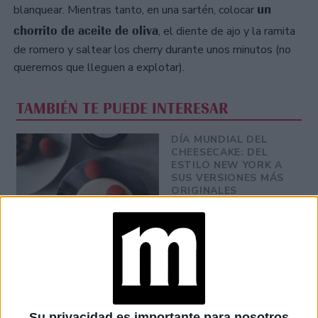
un
blanquear. Mientras tanto, en una sartén, colocar
chorrito de aceite de oliva
, el diente de ajo y la ramita
de romero y saltear los cherry durante unos minutos (no
queremos que lleguen a explotar).
TAMBIÉN TE PUEDE INTERESAR
DÍA MUNDIAL DEL
CHEESECAKE: DEL
ESTILO NEW YORK A
SUS VERSIONES MÁS
ORIGINALES
TEMPORADA DE
TRUFAS: QUÉ SON Y
TRES
RESTAURANTES
PARA PROBARLAS
EN BUENOS AIRES
Su privacidad es importante para nosotros