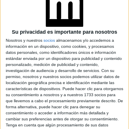
Cebolla Caramelizada
Cortar la cebolla en Juliana.
Su privacidad es importante para nosotros
Nosotros y nuestros
socios
almacenamos y/o accedemos a
TAMBIÉN TE PUEDE INTERESAR
información en un dispositivo, como cookies, y procesamos
datos personales, como identificadores únicos e información
DÍA MUNDIAL DEL
estándar enviada por un dispositivo para publicidad y contenido
CHEESECAKE: DEL
personalizado, medición de publicidad y contenido,
ESTILO NEW YORK A
investigación de audiencia y desarrollo de servicios.
Con su
SUS VERSIONES MÁS
ORIGINALES
permiso, nosotros y nuestros socios podemos utilizar datos de
localización geográfica precisa e identificación mediante las
características de dispositivos. Puede hacer clic para otorgarnos
TEMPORADA DE
su consentimiento a nosotros y a nuestros 1733 socios para
TRUFAS: QUÉ SON Y
que llevemos a cabo el procesamiento previamente descrito. De
TRES
forma alternativa, puede hacer clic para denegar su
RESTAURANTES
consentimiento o acceder a información más detallada y
PARA PROBARLAS
cambiar sus preferencias antes de otorgar su consentimiento.
EN BUENOS AIRES
Tenga en cuenta que algún procesamiento de sus datos