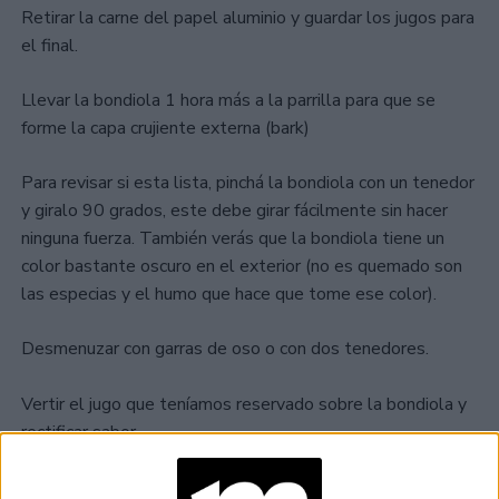
Retirar la carne del papel aluminio y guardar los jugos para
el final.
Llevar la bondiola 1 hora más a la parrilla para que se
forme la capa crujiente externa (bark)
Para revisar si esta lista, pinchá la bondiola con un tenedor
y giralo 90 grados, este debe girar fácilmente sin hacer
ninguna fuerza. También verás que la bondiola tiene un
color bastante oscuro en el exterior (no es quemado son
las especias y el humo que hace que tome ese color).
Desmenuzar con garras de oso o con dos tenedores.
Vertir el jugo que teníamos reservado sobre la bondiola y
rectificar sabor.