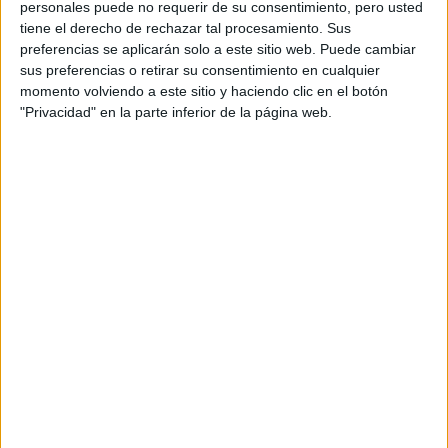
personales puede no requerir de su consentimiento, pero usted
ANA IRIE, LA
tiene el derecho de rechazar tal procesamiento. Sus
PASTELERA QUE
preferencias se aplicarán solo a este sitio web. Puede cambiar
CONVIERTE LOS
sus preferencias o retirar su consentimiento en cualquier
RECUERDOS EN
POSTRES
momento volviendo a este sitio y haciendo clic en el botón
INOLVIDABLES:
"Privacidad" en la parte inferior de la página web.
“CUANDO ALGO ES
TENDENCIA, HAY
QUE DARLE UNA
MIRADA PROPIA”
LES FRUITS: LA
HISTORIA DE LOS
POSTRES VIRALES
FRANCESES DE
JOAQUÍN PANTUSO
QUE
CONQUISTARON
BUENOS AIRES
Poner en una sartén el aceite y luego la cebolla, ponerle