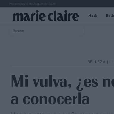
Wednesday 5 de August de 2026
Moda
Bell
BELLEZA |
01
Mi vulva, ¿es 
a conocerla