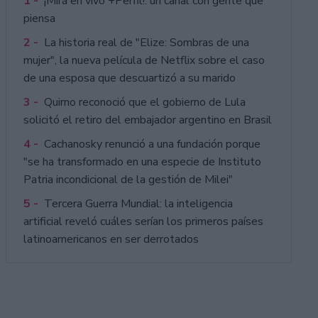
1 -
¡Mirá en vivo +Perfil!: un canal con gente que
piensa
2 -
La historia real de "Elize: Sombras de una
mujer", la nueva película de Netflix sobre el caso
de una esposa que descuartizó a su marido
3 -
Quirno reconoció que el gobierno de Lula
solicitó el retiro del embajador argentino en Brasil
4 -
Cachanosky renunció a una fundación porque
"se ha transformado en una especie de Instituto
Patria incondicional de la gestión de Milei"
5 -
Tercera Guerra Mundial: la inteligencia
artificial reveló cuáles serían los primeros países
latinoamericanos en ser derrotados