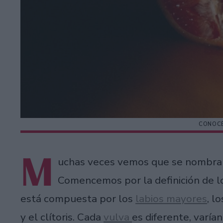
CONOCÉ
M
uchas veces vemos que se nombran
Comencemos por la definición de lo
está compuesta por los
labios mayores
, l
y el clítoris. Cada
vulva
es diferente, varía