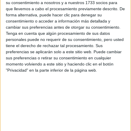
su consentimiento a nosotros y a nuestros 1733 socios para
que llevemos a cabo el procesamiento previamente descrito. De
forma alternativa, puede hacer clic para denegar su
consentimiento o acceder a información más detallada y
SEXUALIDAD Y VÍNCULOS
27-12-2024 13:35
cambiar sus preferencias antes de otorgar su consentimiento.
El punto U femenino: una zona
Tenga en cuenta que algún procesamiento de sus datos
personales puede no requerir de su consentimiento, pero usted
erógena poco conocida pero
tiene el derecho de rechazar tal procesamiento. Sus
altamente placentera
preferencias se aplicarán solo a este sitio web. Puede cambiar
sus preferencias o retirar su consentimiento en cualquier
Se trata de una zona altamente sensible, llena de
momento volviendo a este sitio y haciendo clic en el botón
terminaciones nerviosas, que requiere una estimulación
"Privacidad" en la parte inferior de la página web.
adecuada para garantizar una experiencia placentera y
evitar molestias o incomodidades.