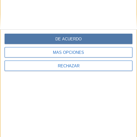
DE ACUERDO
MÁS OPCIONES
RECHAZAR
SEXUALIDAD Y VÍNCULOS
15-08-2024 11:00
La evolución de los juguetes sexuales
para estimular de manera precisa el
punto G
Si hablamos de placer femenino, no podemos evitar
mencionar el punto G. Con el paso del tiempo, los
juguetes sexuales evolucionaron y logran estimularlo