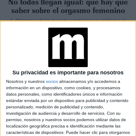
No todas llegan igual: qué hay que
saber sobre el orgasmo femenino
A diferencia de lo que nos vendieron las películas (y
muchos manuales mal hechos), el orgasmo femenino no
tiene una única forma, ni se siente igual para todas. Lo
que sí tiene es poder, complejidad y un lugar clave en la
conversación sobre placer y salud sexual.
Su privacidad es importante para nosotros
Nosotros y nuestros
socios
almacenamos y/o accedemos a
información en un dispositivo, como cookies, y procesamos
datos personales, como identificadores únicos e información
estándar enviada por un dispositivo para publicidad y contenido
personalizado, medición de publicidad y contenido,
investigación de audiencia y desarrollo de servicios.
Con su
permiso, nosotros y nuestros socios podemos utilizar datos de
localización geográfica precisa e identificación mediante las
características de dispositivos. Puede hacer clic para otorgarnos