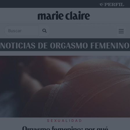
Saturday 8 de August de 2026
NOTICIAS DE ORGASMO FEMENINO
SEXUALIDAD
Orgasmo femenino: por qué