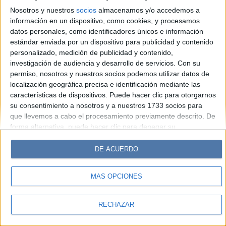
Look
Luz
Mía
Lunateen
Break
BATimes
Nosotros y nuestros
socios
almacenamos y/o accedemos a
información en un dispositivo, como cookies, y procesamos
© Perfil.com 2006-2019 - Todos los derechos reservados
datos personales, como identificadores únicos e información
Registro de Propiedad Intelectual: Nro. 5346433
estándar enviada por un dispositivo para publicidad y contenido
personalizado, medición de publicidad y contenido,
investigación de audiencia y desarrollo de servicios.
Con su
permiso, nosotros y nuestros socios podemos utilizar datos de
localización geográfica precisa e identificación mediante las
características de dispositivos. Puede hacer clic para otorgarnos
su consentimiento a nosotros y a nuestros 1733 socios para
que llevemos a cabo el procesamiento previamente descrito. De
forma alternativa, puede hacer clic para denegar su
consentimiento o acceder a información más detallada y
cambiar sus preferencias antes de otorgar su consentimiento.
DE ACUERDO
Tenga en cuenta que algún procesamiento de sus datos
personales puede no requerir de su consentimiento, pero usted
MÁS OPCIONES
tiene el derecho de rechazar tal procesamiento. Sus
preferencias se aplicarán solo a este sitio web. Puede cambiar
sus preferencias o retirar su consentimiento en cualquier
RECHAZAR
momento volviendo a este sitio y haciendo clic en el botón
"Privacidad" en la parte inferior de la página web.