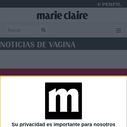
Friday 7 de August de 2026
NOTICIAS DE VAGINA
Diario Perfil
Caras
Noticias
Fortuna
Hombre
Weekend
Parabrisas
Supercampo
Su privacidad es importante para nosotros