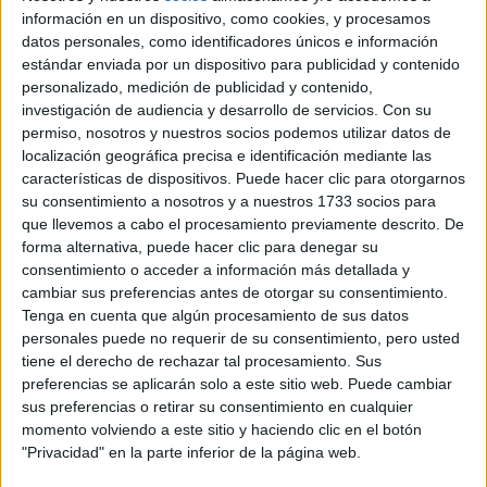
tres a cuatro meses.
información en un dispositivo, como cookies, y procesamos
datos personales, como identificadores únicos e información
BARBIE BOTOX Y LA VIRALIZACIÓN EN TIKTOK
estándar enviada por un dispositivo para publicidad y contenido
personalizado, medición de publicidad y contenido,
TAMBIÉN TE PUEDE INTERESAR
investigación de audiencia y desarrollo de servicios.
Con su
permiso, nosotros y nuestros socios podemos utilizar datos de
localización geográfica precisa e identificación mediante las
EL LOOK
BARBIECORE DE
características de dispositivos. Puede hacer clic para otorgarnos
JULIA ROBERTS
su consentimiento a nosotros y a nuestros 1733 socios para
PARA LA RED
que llevemos a cabo el procesamiento previamente descrito. De
CARPET
forma alternativa, puede hacer clic para denegar su
consentimiento o acceder a información más detallada y
cambiar sus preferencias antes de otorgar su consentimiento.
TOXINA BOTULÍNICA
Tenga en cuenta que algún procesamiento de sus datos
Y ÁCIDO
personales puede no requerir de su consentimiento, pero usted
HIALURÓNICO:
tiene el derecho de rechazar tal procesamiento. Sus
EFECTOS Y
BENEFICIOS
preferencias se aplicarán solo a este sitio web. Puede cambiar
sus preferencias o retirar su consentimiento en cualquier
momento volviendo a este sitio y haciendo clic en el botón
TE CONTAMOS
"Privacidad" en la parte inferior de la página web.
TODO LO QUE