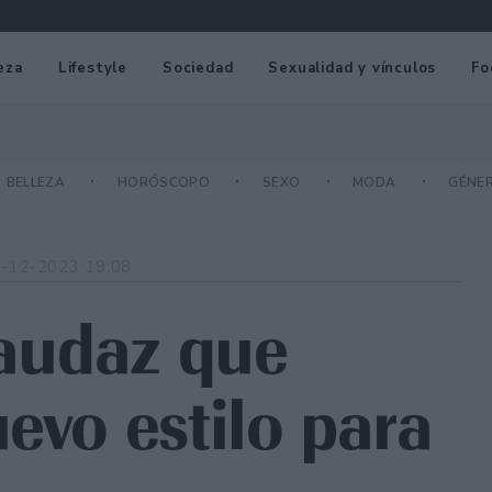
eza
Lifestyle
Sociedad
Sexualidad y vínculos
Fo
BELLEZA
HORÓSCOPO
SEXO
MODA
GÉNE
-12-2023 19:08
 audaz que
evo estilo para