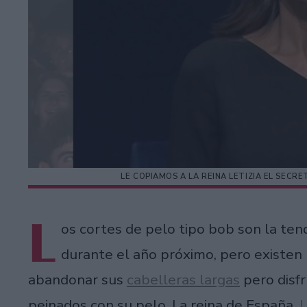
LE COPIAMOS A LA REINA LETIZIA EL SECR
L
os cortes de pelo tipo bob son la t
durante el año próximo, pero existen
abandonar sus
cabelleras largas
pero disfr
peinados con su pelo. La reina de España,
L