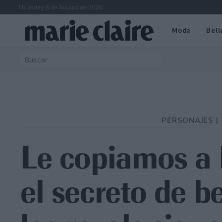
Thursday 6 de August de 2026
Moda
Bell
PERSONAJES |
Le copiamos a l
el secreto de b