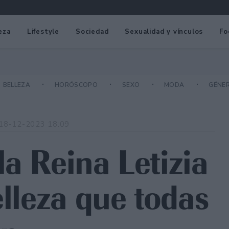
eza
Lifestyle
Sociedad
Sexualidad y vínculos
Fo
BELLEZA
HORÓSCOPO
SEXO
MODA
GÉNE
18-12-2023 18:09
a Reina Letizia
elleza que todas