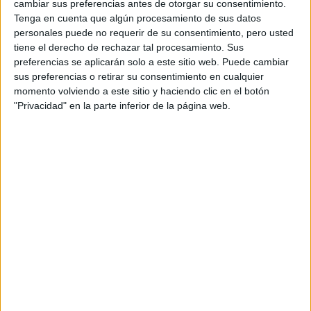
cambiar sus preferencias antes de otorgar su consentimiento.
Tenga en cuenta que algún procesamiento de sus datos
Por su parte Jofre agrega que “Es importante tener en
personales puede no requerir de su consentimiento, pero usted
cuenta que, en invierno, la piel tiende a secarse más por
tiene el derecho de rechazar tal procesamiento. Sus
distintos factores. Los ácidos no funcionan como
preferencias se aplicarán solo a este sitio web. Puede cambiar
hidratantes, por esto es necesario incorporar en la rutina
sus preferencias o retirar su consentimiento en cualquier
una hidratante que compense”.
momento volviendo a este sitio y haciendo clic en el botón
"Privacidad" en la parte inferior de la página web.
Tipos de ácidos. Cuál , y¿para
qué?
Existen distintos tipos de ácidos que podemos usar en la
piel AHA los más conocidos: ácido glicólico, láctico y
mandélico. De estos tres el glicólico es el de menor peso
molecular por lo tanto penetra más profundamente en la
piel y es ideal para acelerar la renovación celular disminuir
El ácido mandélico, al ser de
arrugas y manchas.
mayor peso molecular trabaj
a más superficialmente,
una exfoliación suave muy beneficioso para las pieles