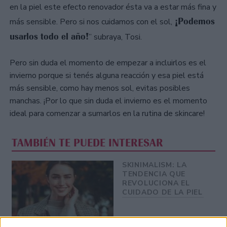
en la piel este efecto renovador ésta va a estar más fina y
¡Podemos
más sensible. Pero si nos cuidamos con el sol,
usarlos todo el año!
” subraya, Tosi.
Pero sin duda el momento de empezar a incluirlos es el
invierno porque si tenés alguna reacción y esa piel está
más sensible, como hay menos sol, evitas posibles
manchas. ¡Por lo que sin duda el invierno es el momento
ideal para comenzar a sumarlos en la rutina de skincare!
TAMBIÉN TE PUEDE INTERESAR
SKINIMALISM: LA
TENDENCIA QUE
REVOLUCIONA EL
CUIDADO DE LA PIEL