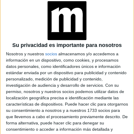
EL ABC DE LOS
CUIDADOS DE LA
PIEL EN OTOÑO
SÉRUMS
Su privacidad es importante para nosotros
CONCENTRADOS: LA
Nosotros y nuestros
socios
almacenamos y/o accedemos a
TENDENCIA BEAUTY
EN AUMENTO
información en un dispositivo, como cookies, y procesamos
datos personales, como identificadores únicos e información
estándar enviada por un dispositivo para publicidad y contenido
personalizado, medición de publicidad y contenido,
EMPEZÓ LA
investigación de audiencia y desarrollo de servicios.
Con su
TEMPORADA DE
permiso, nosotros y nuestros socios podemos utilizar datos de
ESCORPIO: TODO
localización geográfica precisa e identificación mediante las
LO QUE DEBÉS
características de dispositivos. Puede hacer clic para otorgarnos
SABER DE LOS
su consentimiento a nosotros y a nuestros 1733 socios para
NACIDOS BAJO ESTE
SIGNO
que llevemos a cabo el procesamiento previamente descrito. De
forma alternativa, puede hacer clic para denegar su
consentimiento o acceder a información más detallada y