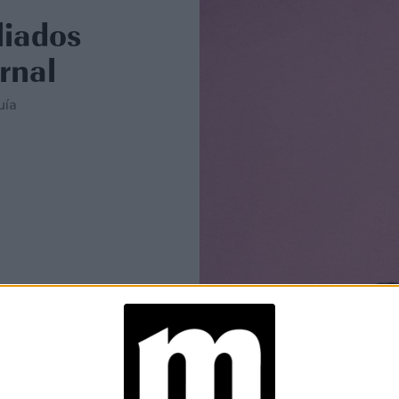
liados
rnal
uía