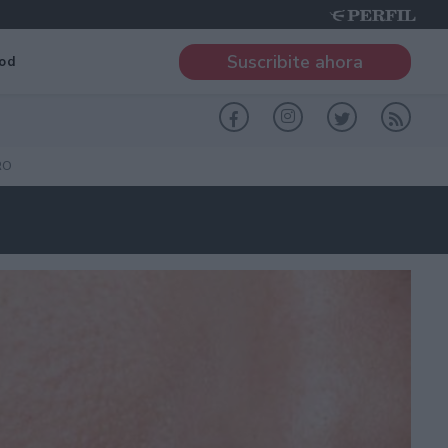
Suscribite ahora
od
RO