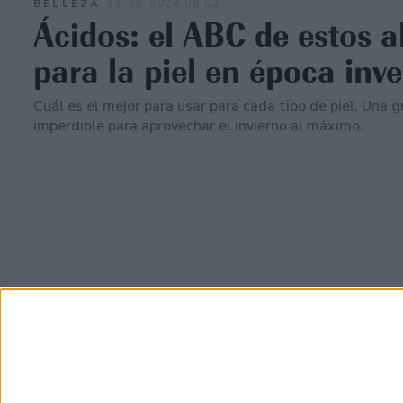
BELLEZA
13-08-2024 08:02
Ácidos: el ABC de estos a
para la piel en época inve
Cuál es el mejor para usar para cada tipo de piel. Una g
imperdible para aprovechar el invierno al máximo.