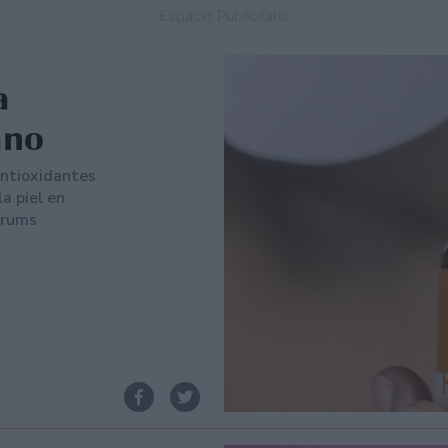
Espacio Publicitario
a
ano
antioxidantes
la piel en
serums