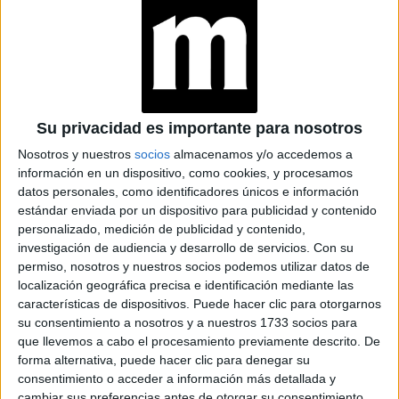
ASTROLÓGICO DE
OCTUBRE PARA
ORGANIZAR TU MES
ALINEADA CON EL
CIELO
LUNA EN ESCORPIO:
CÓMO INFLUYE EL
Su privacidad es importante para nosotros
SIGNO DEL
Nosotros y nuestros
socios
almacenamos y/o accedemos a
ELEMENTO DEL
información en un dispositivo, como cookies, y procesamos
AGUA
datos personales, como identificadores únicos e información
estándar enviada por un dispositivo para publicidad y contenido
personalizado, medición de publicidad y contenido,
ALGUNOS CONSEJOS
PARA QUE
investigación de audiencia y desarrollo de servicios.
Con su
MERCURIO
permiso, nosotros y nuestros socios podemos utilizar datos de
RETRÓGRADO NO
localización geográfica precisa e identificación mediante las
TE AFECTE
características de dispositivos. Puede hacer clic para otorgarnos
su consentimiento a nosotros y a nuestros 1733 socios para
que llevemos a cabo el procesamiento previamente descrito. De
LUNA DE HOY EN
forma alternativa, puede hacer clic para denegar su
ESCORPIO: TODOS
consentimiento o acceder a información más detallada y
LOS SIGNOS JUEVES
cambiar sus preferencias antes de otorgar su consentimiento.