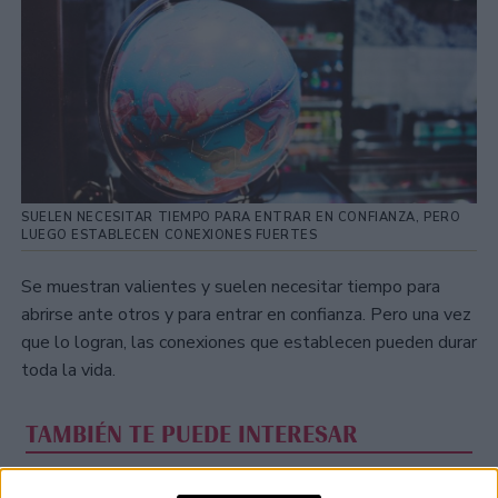
SUELEN NECESITAR TIEMPO PARA ENTRAR EN CONFIANZA, PERO
LUEGO ESTABLECEN CONEXIONES FUERTES
Se muestran valientes y suelen necesitar tiempo para
abrirse ante otros y para entrar en confianza. Pero una vez
que lo logran, las conexiones que establecen pueden durar
toda la vida.
TAMBIÉN TE PUEDE INTERESAR
CALENDARIO