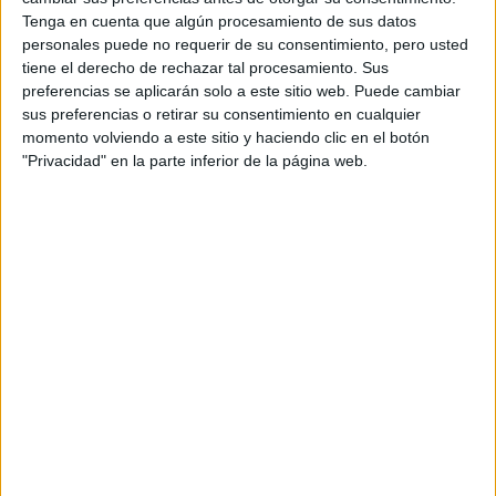
1 DE JUNIO
Tenga en cuenta que algún procesamiento de sus datos
personales puede no requerir de su consentimiento, pero usted
tiene el derecho de rechazar tal procesamiento. Sus
preferencias se aplicarán solo a este sitio web. Puede cambiar
sus preferencias o retirar su consentimiento en cualquier
gran sentido del romance
Tienen un
y una gran
momento volviendo a este sitio y haciendo clic en el botón
"Privacidad" en la parte inferior de la página web.
conexión sentimental. Al salir con un Escorpio puede
parecer distante, pero si establecen un interés real se
unirán mental, emocional y físicamente con esa persona.
LO NEGATIVO DE SU PERSONALIDAD
Tienden a centrarse demasiado en sus deseos y
necesidades. Esto puede salirse de control y generar que
se obsesiones con lo que les preocupa hasta un punto
incontrolable y de paranoia.
personas algo pesimistas
Son
. Por eso, la clave para
los escorpianos es equilibrar esas emociones intensas y la